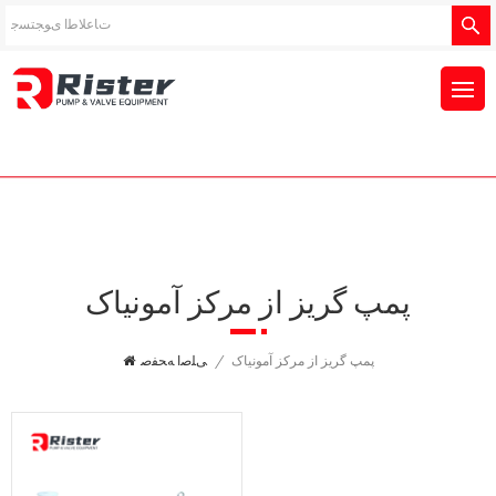
پمپ گریز از مرکز آمونیاک
پمپ گریز از مرکز آمونیاک
/
ﯽﻠﺻﺍ ﻪﺤﻔﺻ