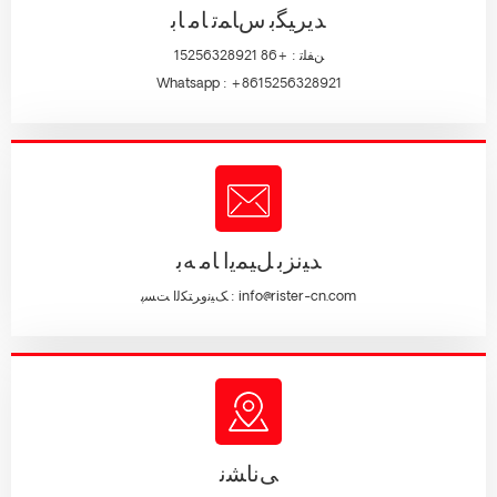
ﺪﯾﺮﯿﮕﺑ ﺱﺎﻤﺗ ﺎﻣ ﺎﺑ
ﻦﻔﻠﺗ :
+86 15256328921
Whatsapp :
+8615256328921
ﺪﯿﻧﺰﺑ ﻞﯿﻤﯾﺍ ﺎﻣ ﻪﺑ
info@rister-cn.com
ﮏﯿﻧﻭﺮﺘﮑﻟﺍ ﺖﺴﭘ :
ﯽﻧﺎﺸﻧ