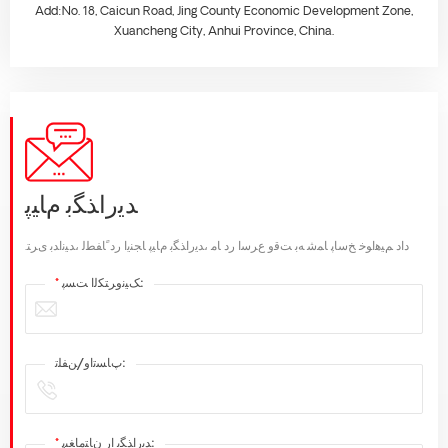
Add:No. 18, Caicun Road, Jing County Economic Development Zone,
Xuancheng City, Anhui Province, China.
ﺪﯾﺭﺍﺬﮕﺑ ﻡﺎﯿﭘ
.ﺩﺍﺩ ﻢﯿﻫﺍﻮﺧ ﺦﺳﺎﭘ ﺎﻤﺷ ﻪﺑ ﺖﻗﻭ ﻉﺮﺳﺍ ﺭﺩ ﺎﻣ ،ﺪﯾﺭﺍﺬﮕﺑ ﻡﺎﯿﭘ ﺎﺠﻨﯾﺍ ﺭﺩ ًﺎﻔﻄﻟ ،ﺪﯿﻧﺍﺪﺑ ﯼﺮﺘ
ﮏﯿﻧﻭﺮﺘﮑﻟﺍ ﺖﺴﭘ:
*
ﭖﺎﺴﺗﺍﻭ/ﻦﻔﻠﺗ:
ﺪﯾﺭﺍﺬﮕﺑ ﺍﺭ ﻥﺎﺘﻣﺎﻐﯿﭘ:
*