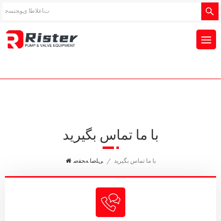
با ما تماس بگیرید
با ما تماس بگیرید
/
ﯽﻠﺻﺍ ﻪﺤﻔﺻ