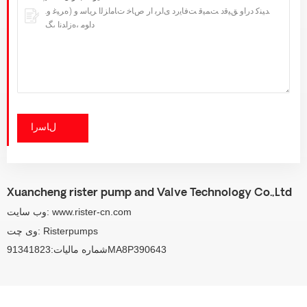
ﻝﺎﺳﺭﺍ
Xuancheng rister pump and Valve Technology Co.,Ltd
وب سایت: www.rister-cn.com
وی چت: Risterpumps
شماره مالیات:91341823MA8P390643