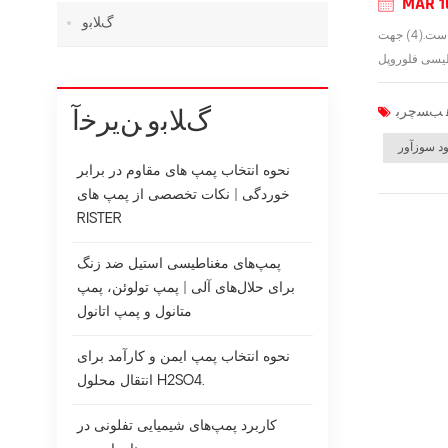
MAR 1
ﮒﻼ ﺑﻭ
علت کم بودن چیست نرخ جریان پمپ مغناطیسی فلوروپلاستیک?(1) مقاومت حمل و نقل در لوله تخلیه بیش از حد بزرگ است.(2) نشت لوله مکش.(3) سرعت خیلی کم است.(4) جهت
ﮒﻼ ﺑﻭ ﻦﯾﺮﺧﺁ
د سوزآور
نحوه انتخاب پمپ های مقاوم در برابر
خوردگی | نکات تخصصی از پمپ های
RISTER
پمپ‌های مغناطیسی استیل ضد زنگ
برای حلال‌های آلی | پمپ تولوئن، پمپ
متانول و پمپ اتانول
نحوه انتخاب پمپ ایمن و کارآمد برای
انتقال محلول H2SO4.
کاربرد پمپ‌های شیمیایی تفلونی در