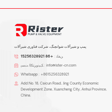
پمپ و شیرآلات شوانچنگ، شرکت فناوری شیرآلات
ﻦﻔﻠﺗ :
+86 15256328921
info@rister-cn.com
ﮏﯿﻧﻭﺮﺘﮑﻟﺍ ﺖﺴﭘ :
Whatsapp :
+8615256328921
Add:No. 18, Caicun Road, Jing County Economic
Development Zone, Xuancheng City, Anhui Province,
China.