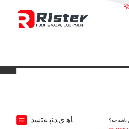
ﺎﻫ ﯼﺪﻨﺑ ﻪﺘﺳﺩ
 باشد چه؟