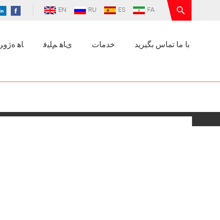
EN
RU
ES
FA
با ما تماس بگیرید
خدمات
ﯼﺎﻫ ﻢﻠﯿﻓ
ﺎﻫ ﻩﮊﻭﺮﭘ