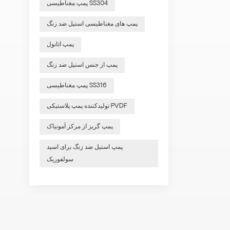
پمپ مغناطیسی SS304
پمپ های مغناطیسی استیل ضد زنگ
پمپ اتانول
پمپ از جنس استیل ضد زنگ
پمپ مغناطیسی SS316
تولیدکننده پمپ پلاستیکی PVDF
پمپ گریز از مرکز آمونیاک
پمپ استیل ضد زنگ برای اسید
سولفوریک