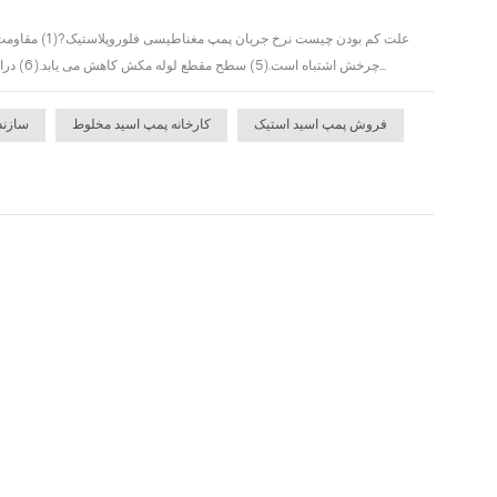
چرخش اشتباه است.(5) سطح مقطع لوله مکش کاهش می یابد.(6) درایو مغناطیسی قطع می شود.(7) جهت چرخش موتور اشتباه است.چگونه با دبی کم پمپ مغناطیسی فلوروپل...
فروش پمپ اسید استیک
کارخانه پمپ اسید مخلوط
سازند