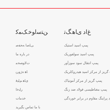
ﻍﺍﺩ ﯼﺎﻫ ﮓﺗ
ﻦﺘﺳﺍﻮﺧ ﮏﻤﮐ
پمپ اسید استیک
ﯽﻠﺻﺍ ﻪﺤﻔﺻ
پمپ اسید سولفوریک
در باره ما
پمپ انتقال سود سوزآور
ﺕﻻ ﻮﺼﺤﻣ
گریز از مرکز اسید هیدروکلریک
ﺎﻫ ﻩﮊﻭﺮﭘ
پمپ گریز از مرکز آمونیاک
ﯼﺎﻫ ﻢﻠﯿﻓ
پمپ مغناطیسی فولاد ضد زنگ
ﺭﺎﺒﺧﺍ
پراینگ مقاوم در برابر خوردگی
خدمات
با ما تماس بگیرید