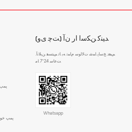
(ﺖﭼ ﯼﻭ) ﺪﯿﻨﮐ ﻦﮑﺳﺍ ﺍﺭ ﻥﺁ
.ﻢﯿﻫﺩ ﺦﺳﺎﭘ ﺎﻤﺷ ﺕﻻ ﺍﻮﺳ ﻡﺎﻤﺗ ﻪﺑ ﺎﺗ ﻢﯿﺘﺴﻫ ﻦﯾﻼ ﻧﺁ
ﺖﻋﺎﺳ 24*7 ﺎﻣ
پمپ 
Whatsapp
پمپ خود 