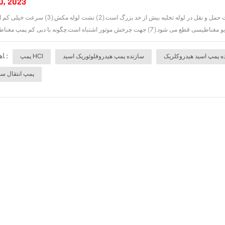
0, 2023
ﺎﻫ ﺐﺴﭼﺮﺑ :
ه پمپ اسید هیدروکلریک
سازنده پمپ هیدروفلوئوریک اسید
پمپ HCl
پمپ انتقال سو