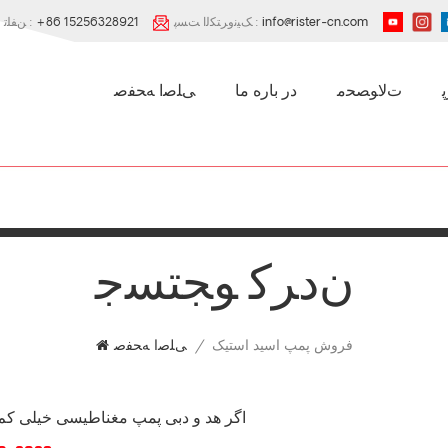
info@rister-cn.com
ﮏﯿﻧﻭﺮﺘﮑﻟﺍ ﺖﺴﭘ :
+86 15256328921
ﻦﻔﻠﺗ :
ﺕﻻ ﻮﺼﺤﻣ
در باره ما
ﯽﻠﺻﺍ ﻪﺤﻔﺻ
ﻥﺩﺮﮐ ﻮﺠﺘﺴﺟ
فروش پمپ اسید استیک
/
ﯽﻠﺻﺍ ﻪﺤﻔﺻ
اگر هد و دبی پمپ مغناطیسی خیلی کم