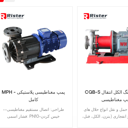
CQB-S فولاد ضد زنگ الکل انتقال
MPH - پمپ مغناطیسی پلاستیکی
پ مغناطیسی
کامل
مل و نقل انواع حلال های
-طراحی: اتصال مستقیم مغناطیسی-
 انفجاری (بنزن، الکل، فنل،
فشار اسمی: PN10-خیس کردن
 آلکان ها).-طراحی: طراحی
قطعات:پلی پروپیلن/پی وی دی اف