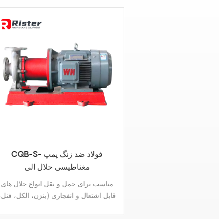
هر و موم شده، گواهینامه
تقویت شده-شفت: سیلیکون کاربید/
ATEX موتور ضد انفجار.مواد مرطوب
سرامیک- مواد محفظه: پلی پروپیلن
کننده: SUS316L، SUS304، SS2205-
تقویت شده / PVDF- حالت نصب: فلنج 
فشار اسمی: PN16-فلنج: استاندارد DN یا
شیلنگ رزوه دار- محدوده دما: 0 تا + 60
ASME B16.5 کلاس 150/JIS 10K، فلنج
درجه سانتیگراد
محدب.- محدوده دما: -20 تا 300 درجه
نتیگراد-گواهی: گواهینامه ISO9001،
گواهینامه CE.
CQB-S- فولاد ضد زنگ پمپ
مغناطیسی حلال الی
مناسب برای حمل و نقل انواع حلال های
قابل اشتعال و انفجاری (بنزن، الکل، فنل،
بینگ، اترها، آلکان ها)-طراحی: طراحی