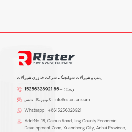
ا
ZMD-تفلون اندود خود
پرایمینگ پمپ مغناطیسی
پمپ گریز از مرکز فرآیند
شیمیایی پلاستیک KJB
پمپ و شیرآلات شوانچنگ، شرکت فناوری شیرآلات
ﻦﻔﻠﺗ :
+86 15256328921
تفلون پلاستیک اندود لوله /
info@rister-cn.com
ﮏﯿﻧﻭﺮﺘﮑﻟﺍ ﺖﺴﭘ :
لوله اتصالات
Whatsapp :
+8615256328921
Add:No. 18, Caicun Road, Jing County Economic
Development Zone, Xuancheng City, Anhui Province,