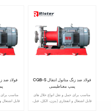
CQB-S فولاد ضد زنگ متانول انتقال
پمپ مغناطیسی
پم
مناسب برای حمل و نقل انواع حلال های
مناسب برای ح
قابل اشتعال و انفجاری (بنزن، الکل، فنل،
قابل اشتعال و
بینگ، اترها، آلکان ها).-طراحی: طراحی
بینگ، اترها،