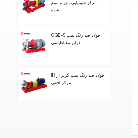
مرکز شیمیایی مهر و موم
شده
/
CQB-S فولاد ضد زنگ پمپ
درایو مغناطیسی
IH فولاد ضد زنگ پمپ گریز از
مرکز افقی
FYH- پمپ گریز از مرکز
شناور عمودی