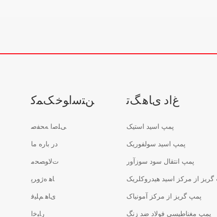
بدون نشتی مهر و موم شدهمواد مرطوب
کننده: SUS316L، SUS304، SS2205-
فشار اسمی: PN16-فلنج: استاندارد DN ی
ASME B16.5 کلاس 150/JIS 10K، فلنج
محدب- محدوده دما: -20 تا 240 درجه
سانتیگراد-گواهی: گواهینامه ISO9001،
گواهینامه CE
ﻍﺍﺩ ﯼﺎﻫ ﮓﺗ
ﻦﺘﺳﺍﻮﺧ ﮏﻤﮐ
پمپ اسید استیک
ﯽﻠﺻﺍ ﻪﺤﻔﺻ
پمپ اسید سولفوریک
در باره ما
پمپ انتقال سود سوزآور
ﺕﻻ ﻮﺼﺤﻣ
گریز از مرکز اسید هیدروکلریک
ﺎﻫ ﻩﮊﻭﺮﭘ
پمپ گریز از مرکز آمونیاک
ﯼﺎﻫ ﻢﻠﯿﻓ
پمپ مغناطیسی فولاد ضد زنگ
ﺭﺎﺒﺧﺍ