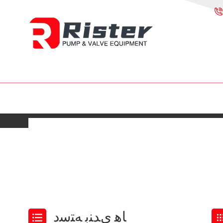
ﺎﻫ ﯼﺪﻨﺑ ﻪﺘﺳﺩ