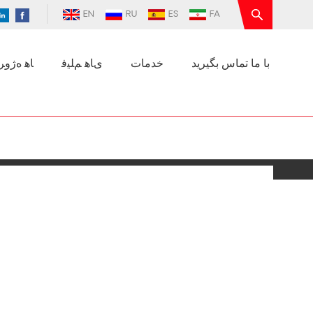
EN
RU
ES
FA
با ما تماس بگیرید
خدمات
ﯼﺎﻫ ﻢﻠﯿﻓ
ﺎﻫ ﻩﮊﻭﺮﭘ