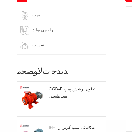
پمپ
لوله می تواند
سوپاپ
ﺪﯾﺪﺟ ﺕﻻ ﻮﺼﺤﻣ
CQB-F تفلون پوشش پمپ
مغناطیسی
IHF- مکانیکی پمپ گریز از