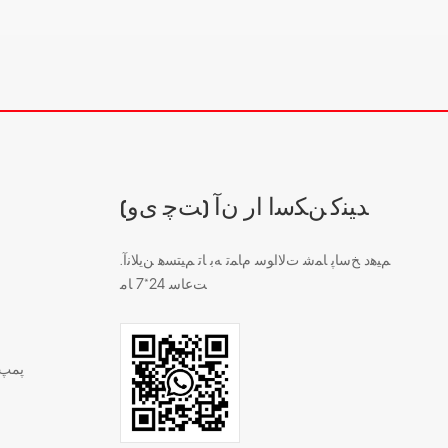
(ﺖﭼ ﯼﻭ) ﺪﯿﻨﮐ ﻦﮑﺳﺍ ﺍﺭ ﻥﺁ
.ﻢﯿﻫﺩ ﺦﺳﺎﭘ ﺎﻤﺷ ﺕﻻ ﺍﻮﺳ ﻡﺎﻤﺗ ﻪﺑ ﺎﺗ ﻢﯿﺘﺴﻫ ﻦﯾﻼ ﻧﺁ
ﺖﻋﺎﺳ 24*7 ﺎﻣ
پمپ 