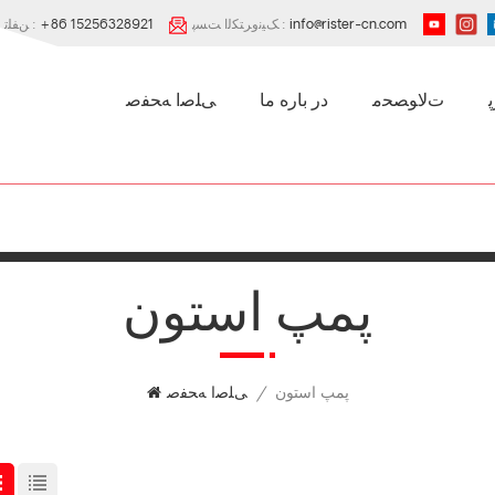
info@rister-cn.com
ﮏﯿﻧﻭﺮﺘﮑﻟﺍ ﺖﺴﭘ :
+86 15256328921
ﻦﻔﻠﺗ :
ﺕﻻ ﻮﺼﺤﻣ
در باره ما
ﯽﻠﺻﺍ ﻪﺤﻔﺻ
پمپ استون
پمپ استون
/
ﯽﻠﺻﺍ ﻪﺤﻔﺻ