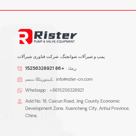
پمپ و شیرآلات شوانچنگ، شرکت فناوری شیرآلات
ﻦﻔﻠﺗ :
+86 15256328921
info@rister-cn.com
ﮏﯿﻧﻭﺮﺘﮑﻟﺍ ﺖﺴﭘ :
Whatsapp :
+8615256328921
Add:No. 18, Caicun Road, Jing County Economic
Development Zone, Xuancheng City, Anhui Province,
China.