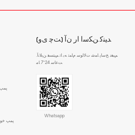
(ﺖﭼ ﯼﻭ) ﺪﯿﻨﮐ ﻦﮑﺳﺍ ﺍﺭ ﻥﺁ
.ﻢﯿﻫﺩ ﺦﺳﺎﭘ ﺎﻤﺷ ﺕﻻ ﺍﻮﺳ ﻡﺎﻤﺗ ﻪﺑ ﺎﺗ ﻢﯿﺘﺴﻫ ﻦﯾﻼ ﻧﺁ
ﺖﻋﺎﺳ 24*7 ﺎﻣ
پمپ 
Whatsapp
پمپ خود 