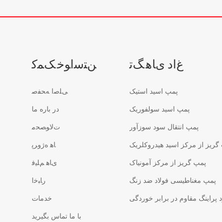
ﻍﺍﺩ ﯼﺎﻫ ﮓﺗ
ﻦﺘﺳﺍﻮﺧ ﮏﻤﮐ
پمپ اسید استیک
ﯽﻠﺻﺍ ﻪﺤﻔﺻ
پمپ اسید سولفوریک
در باره ما
پمپ انتقال سود سوزآور
ﺕﻻ ﻮﺼﺤﻣ
گریز از مرکز اسید هیدروکلریک
ﺎﻫ ﻩﮊﻭﺮﭘ
پمپ گریز از مرکز آمونیاک
ﯼﺎﻫ ﻢﻠﯿﻓ
پمپ مغناطیسی فولاد ضد زنگ
ﺭﺎﺒﺧﺍ
پراینگ مقاوم در برابر خوردگی
خدمات
با ما تماس بگیرید