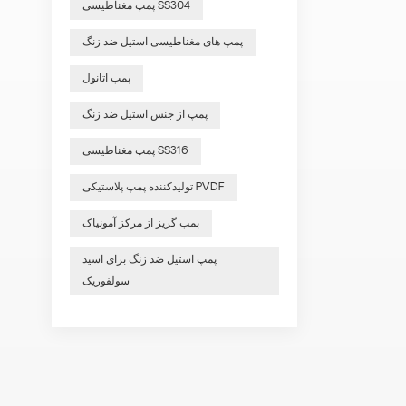
پمپ مغناطیسی SS304
پمپ های مغناطیسی استیل ضد زنگ
پمپ اتانول
پمپ از جنس استیل ضد زنگ
پمپ مغناطیسی SS316
تولیدکننده پمپ پلاستیکی PVDF
پمپ گریز از مرکز آمونیاک
پمپ استیل ضد زنگ برای اسید
سولفوریک