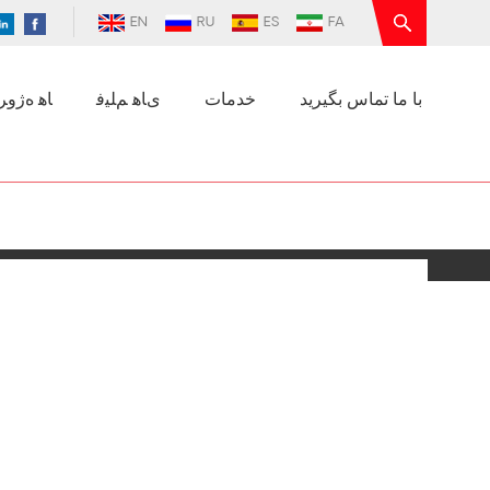
EN
RU
ES
FA
با ما تماس بگیرید
خدمات
ﯼﺎﻫ ﻢﻠﯿﻓ
ﺎﻫ ﻩﮊﻭﺮﭘ