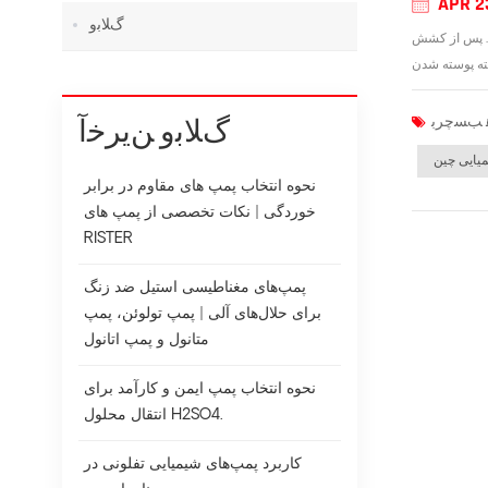
APR 2
ﮒﻼ ﺑﻭ
ت. پس از کشش
ﮒﻼ ﺑﻭ ﻦﯾﺮﺧﺁ
یایی چین
نحوه انتخاب پمپ های مقاوم در برابر
خوردگی | نکات تخصصی از پمپ های
RISTER
پمپ‌های مغناطیسی استیل ضد زنگ
برای حلال‌های آلی | پمپ تولوئن، پمپ
متانول و پمپ اتانول
نحوه انتخاب پمپ ایمن و کارآمد برای
انتقال محلول H2SO4.
کاربرد پمپ‌های شیمیایی تفلونی در