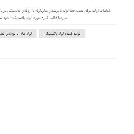
اقدامات اولیه برای نصب خط لوله با پوشش تفلونلوله با روکش پلاستیکی بر 
سرد یا قالب گیری نورد، لوله پلاستیکی اندود شده دارای خواص مکانیکی و مقاومت در برابر خوردگی اتصالات لوله فولادی است، سرعت پوسته پوسته شدن...
تولید کننده لوله پلاستیکی
لوله های با پوشش تفل