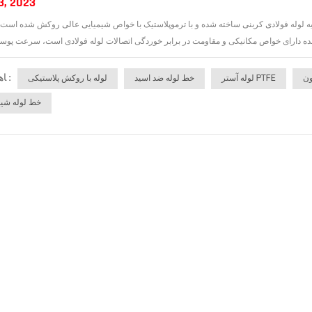
3, 2023
پایه لوله فولادی کربنی ساخته شده و با ترموپلاستیک با خواص شیمیایی عالی روکش شده اس
ﺎﻫ ﺐﺴﭼﺮﺑ :
ون
لوله آستر PTFE
خط لوله ضد اسید
لوله با روکش پلاستیکی
خط لوله شیم