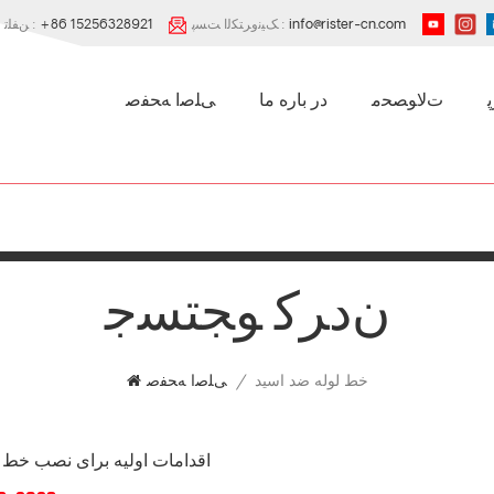
info@rister-cn.com
ﮏﯿﻧﻭﺮﺘﮑﻟﺍ ﺖﺴﭘ :
+86 15256328921
ﻦﻔﻠﺗ :
ﺕﻻ ﻮﺼﺤﻣ
در باره ما
ﯽﻠﺻﺍ ﻪﺤﻔﺻ
ﻥﺩﺮﮐ ﻮﺠﺘﺴﺟ
خط لوله ضد اسید
/
ﯽﻠﺻﺍ ﻪﺤﻔﺻ
اقدامات اولیه برای نصب خط ل