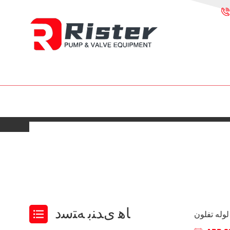
ﺎﻫ ﯼﺪﻨﺑ ﻪﺘﺳﺩ
وله تفلون