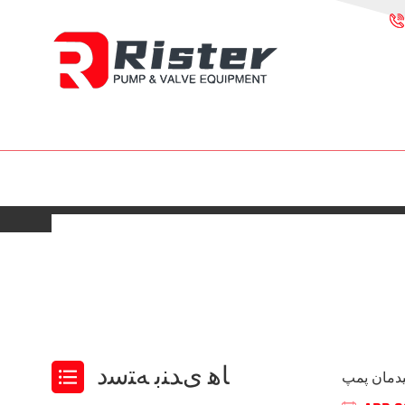
ﺎﻫ ﯼﺪﻨﺑ ﻪﺘﺳﺩ
یدمان پمپ