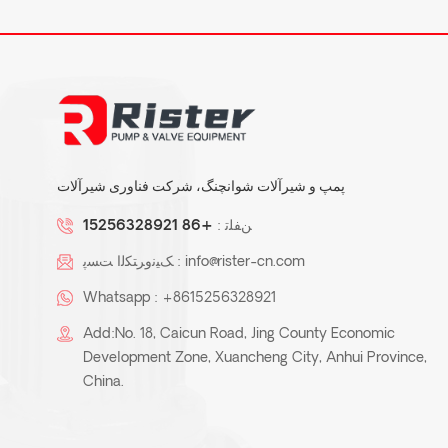
پمپ و شیرآلات شوانچنگ، شرکت فناوری شیرآلات
ﻦﻔﻠﺗ :
+86 15256328921
info@rister-cn.com
ﮏﯿﻧﻭﺮﺘﮑﻟﺍ ﺖﺴﭘ :
Whatsapp :
+8615256328921
Add:No. 18, Caicun Road, Jing County Economic
Development Zone, Xuancheng City, Anhui Province,
China.