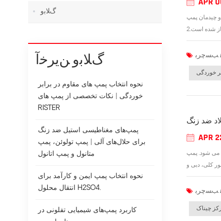
APR 0
ﮒﻼ ﺑﻭ
وله یا در کنار یا نزدیک تجهیزات مکش متمرکز می شود. مزایای اصلی تهویه خوب و بهره
ﮒﻼ ﺑﻭ ﻦﯾﺮﺧﺁ
بر خوردگی
نحوه انتخاب پمپ های مقاوم در برابر
خوردگی | نکات تخصصی از پمپ های
RISTER
اد ضد زنگ
پمپ‌های مغناطیسی استیل ضد زنگ
APR 2
برای حلال‌های آلی | پمپ تولوئن، پمپ
 می شود. پمپ
متانول و پمپ اتانول
نحوه انتخاب پمپ ایمن و کارآمد برای
انتقال محلول H2SO4.
رکز چیناک
کاربرد پمپ‌های شیمیایی تفلونی در