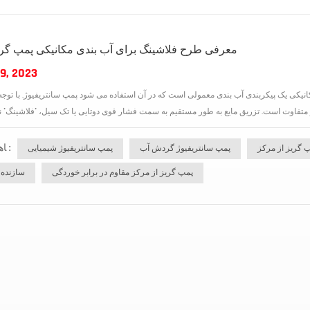
معرفی طرح فلاشینگ برای آب بندی مکانیکی پمپ گری
9, 2023
یکی یک پیکربندی آب بندی معمولی است که در آن استفاده می شود پمپ سانتریفیوژ. با توجه
ﺎﻫ ﺐﺴﭼﺮﺑ :
 گریز از مرکز
پمپ سانتریفیوژ گردش آب
پمپ سانتریفیوژ شیمیایی
پمپ گریز از مرکز مقاوم در برابر خوردگی
سازنده 