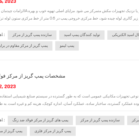
6, 2023
الزامات چیدمان و چیدمان پمپA.چیدمان پمپ.1. چیدمان فضای باز. به طور کلی، پمپ در زیر گالری ل
ﺎﻫ ﺐﺴﭼﺮﺑ :
ال اسید الکتریکی
تولید کنندگان پمپ اسید
سازنده پمپ گریز از مرکز
پمپ لیمو
پمپ گریز از مرکز مقاوم در برا
مشخصات پمپ گریز از مرکز فول
2, 2023
گ نوعی تجهیزات مکانیکی عمومی است که به طور گسترده در سیستم صنایع شیمیایی استفاده
ﺎﻫ ﺐﺴﭼﺮﺑ :
سازنده پمپ گریز از مرکز
پمپ های گریز از مرکز فولاد ضد زنگ
پمپ گریز از مرکز فلزی
پمپ گریز از م