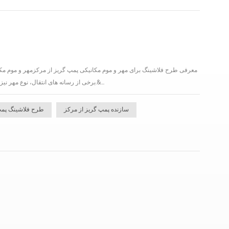
معرفی طرح فلاشینگ برای مهر و موم مکانیکی پمپ گریز از مرکزمهر و موم مکان
برخی از رسانه های انتقال، نوع مهر نیز متفاوت است. تزریق مایع به طور مستقیم به سمت فشار قوی دوتایی یا تک سیل، "فلاشینگ" نامیده می شود.&...
سازنده پمپ گریز از مرکز
طرح فلاشینگ پمپ