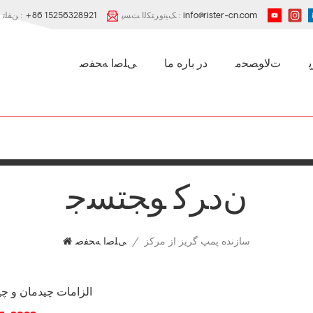
info@rister-cn.com
ﮏﯿﻧﻭﺮﺘﮑﻟﺍ ﺖﺴﭘ :
+86 15256328921
ﻦﻔﻠﺗ :
ﺕﻻ ﻮﺼﺤﻣ
در باره ما
ﯽﻠﺻﺍ ﻪﺤﻔﺻ
ﻥﺩﺮﮐ ﻮﺠﺘﺴﺟ
سازنده پمپ گریز از مرکز
/
ﯽﻠﺻﺍ ﻪﺤﻔﺻ
الزامات چیدمان و چ