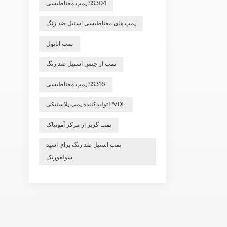
پمپ مغناطیسی SS304
پمپ های مغناطیسی استیل ضد زنگ
پمپ اتانول
پمپ از جنس استیل ضد زنگ
پمپ مغناطیسی SS316
تولیدکننده پمپ پلاستیکی PVDF
پمپ گریز از مرکز آمونیاک
پمپ استیل ضد زنگ برای اسید
سولفوریک