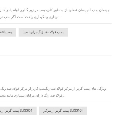
برداری و نگهداری راحت است. اگر پمپ در زیر گالری لوله چیده شود، خط مرکزی خروجی پمپ در 0.6 متر از خط مرکزی ستون لوله تراز شده است.2....
پمپ فولاد ضد زنگ برای اسید
پمپ انتق
ویژگی های پمپ گریز از مرکز فولاد ضد زنگپمپ گریز از مرکز فولاد ضد زن
فولاد ضد زنگ دارای مزایای بسیاری مانند محدوده عملکرد گسترده، ساختار ساده، عملکرد آسان، اندازه کوچک، هزینه کم و غیره است. به طور کلی، دبی و...
پمپ گریز از مرکز SUS316l
پمپ گریز از مرکز SUS304