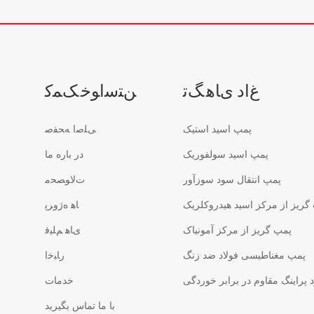
ﻍﺍﺩ ﯼﺎﻫ ﮓﺗ
ﻦﺘﺳﺍﻮﺧ ﮏﻤﮐ
پمپ اسید استیک
ﯽﻠﺻﺍ ﻪﺤﻔﺻ
پمپ اسید سولفوریک
در باره ما
پمپ انتقال سود سوزآور
ﺕﻻ ﻮﺼﺤﻣ
گریز از مرکز اسید هیدروکلریک
ﺎﻫ ﻩﮊﻭﺮﭘ
پمپ گریز از مرکز آمونیاک
ﯼﺎﻫ ﻢﻠﯿﻓ
پمپ مغناطیسی فولاد ضد زنگ
ﺭﺎﺒﺧﺍ
پراینگ مقاوم در برابر خوردگی
خدمات
با ما تماس بگیرید