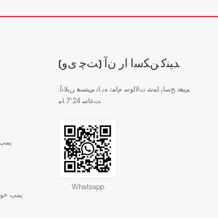
(ﺖﭼ ﯼﻭ) ﺪﯿﻨﮐ ﻦﮑﺳﺍ ﺍﺭ ﻥﺁ
.ﻢﯿﻫﺩ ﺦﺳﺎﭘ ﺎﻤﺷ ﺕﻻ ﺍﻮﺳ ﻡﺎﻤﺗ ﻪﺑ ﺎﺗ ﻢﯿﺘﺴﻫ ﻦﯾﻼ ﻧﺁ
ﺖﻋﺎﺳ 24*7 ﺎﻣ
پمپ 
Whatsapp
پمپ خود 