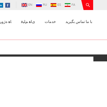
EN
RU
ES
FA
با ما تماس بگیرید
خدمات
ﯼﺎﻫ ﻢﻠﯿﻓ
ﺎﻫ ﻩﮊﻭﺮﭘ