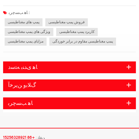
اطمینان تر می کند.2. صرفه جویی در انرژی و حفاظت از محیط زیست: پمپ مغناطیسی
از مواد غیر نشتی استفاده می کند که می تواند آلودگی محیط را کاهش دهد و د...
ﺎﻫ ﺐﺴﭼﺮﺑ :
فروش پمپ مغناطیسی
پمپ های مغناطیسی
کاربرد پمپ مغناطیسی
ویژگی های پمپ مغناطیسی
پمپ مغناطیسی مقاوم در برابر خوردگی
مزایای پمپ مغناطیسی
ﺎﻫ ﯼﺪﻨﺑ ﻪﺘﺳﺩ
ﮒﻼ ﺑﻭ ﻦﯾﺮﺧﺁ
ﺎﻫ ﺐﺴﭼﺮﺑ
ﻦﻔﻠﺗ :
+86 15256328921