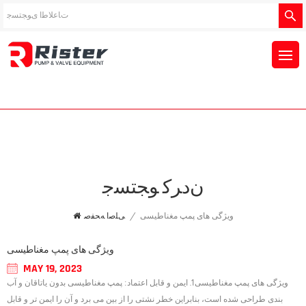
ﻥﺩﺮﮐ ﻮﺠﺘﺴﺟ
ویژگی های پمپ مغناطیسی
/
ﯽﻠﺻﺍ ﻪﺤﻔﺻ
ویژگی های پمپ مغناطیسی
MAY 19, 2023
ویژگی های پمپ مغناطیسی1. ایمن و قابل اعتماد: پمپ مغناطیسی بدون یاتاقان و آب
بندی طراحی شده است، بنابراین خطر نشتی را از بین می برد و آن را ایمن تر و قابل