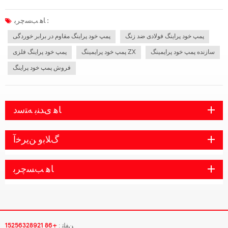
عملیات، نیروی محوری به دلیل شرایط غیرعادی مانند نگه داشتن فشار، کاویتاسیون و
تخلیه افزایش می یابد و سطح تماس بین حلقه های دینامیک و استاتیک ا...
ﺎﻫ ﺐﺴﭼﺮﺑ :
پمپ خود پراینگ فولادی ضد زنگ
پمپ خود پراینگ مقاوم در برابر خوردگی
سازنده پمپ خود پرایمینگ
پمپ خود پرایمینگ ZX
پمپ خود پراینگ فلزی
فروش پمپ خود پراینگ
ﺎﻫ ﯼﺪﻨﺑ ﻪﺘﺳﺩ
ﮒﻼ ﺑﻭ ﻦﯾﺮﺧﺁ
ﺎﻫ ﺐﺴﭼﺮﺑ
ﻦﻔﻠﺗ :
+86 15256328921