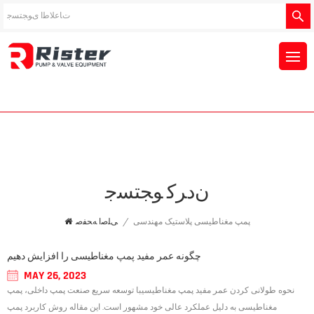
ﻥﺩﺮﮐ ﻮﺠﺘﺴﺟ
پمپ مغناطیسی پلاستیک مهندسی
/
ﯽﻠﺻﺍ ﻪﺤﻔﺻ
چگونه عمر مفید پمپ مغناطیسی را افزایش دهیم
MAY 26, 2023
نحوه طولانی کردن عمر مفید پمپ مغناطیسیبا توسعه سریع صنعت پمپ داخلی، پمپ
مغناطیسی به دلیل عملکرد عالی خود مشهور است. این مقاله روش کاربرد پمپ