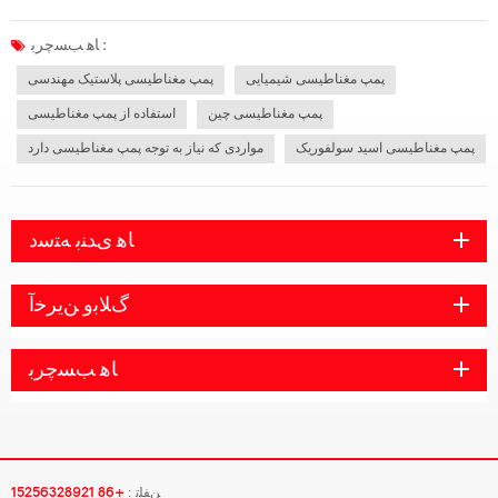
مغناطیسی CQB را معرفی می کند. هنگام استفاده از پمپ مغناطیسی CQB باید به
نکات زیر توجه ویژه ای داشته باشید در غیر این صورت ممکن است باعث آسیب و کاهش
ﺎﻫ ﺐﺴﭼﺮﺑ :
عمر مفید آ...
پمپ مغناطیسی شیمیایی
پمپ مغناطیسی پلاستیک مهندسی
پمپ مغناطیسی چین
استفاده از پمپ مغناطیسی
پمپ مغناطیسی اسید سولفوریک
مواردی که نیاز به توجه پمپ مغناطیسی دارد
ﺎﻫ ﯼﺪﻨﺑ ﻪﺘﺳﺩ
ﮒﻼ ﺑﻭ ﻦﯾﺮﺧﺁ
ﺎﻫ ﺐﺴﭼﺮﺑ
ﻦﻔﻠﺗ :
+86 15256328921