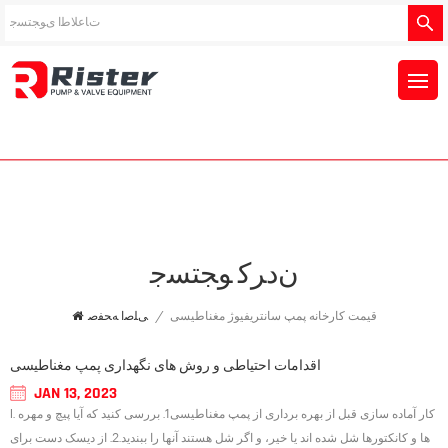
ﻥﺩﺮﮐ ﻮﺠﺘﺴﺟ
قیمت کارخانه پمپ سانتریفیوژ مغناطیسی
/
ﯽﻠﺻﺍ ﻪﺤﻔﺻ
اقدامات احتیاطی و روش های نگهداری پمپ مغناطیسی
JAN 13, 2023
I. کار آماده سازی قبل از بهره برداری از پمپ مغناطیسی1. بررسی کنید که آیا پیچ و مهره
ها و کانکتورها شل شده اند یا خیر، و اگر شل هستند آنها را ببندید.2. از دیسک دست برای