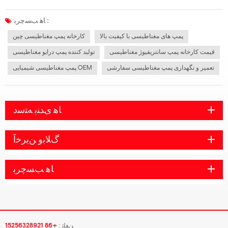
حرکت دادن کوپلینگ استفاده کنید تا روتور پمپ چندین بار بچرخد تا ببینید که آیا چرخش
انعطاف پذیر است و آیا احساس سر و صدا یا وزن ناهموا...
ﺎﻫ ﺐﺴﭼﺮﺑ :
پمپ های مغناطیسی با کیفیت بالا
کارخانه پمپ مغناطیسی چین
قیمت کارخانه پمپ سانتریفیوژ مغناطیسی
تولید کننده پمپ درایو مغناطیسی
تعمیر و نگهداری پمپ مغناطیسی سفارشی
پمپ مغناطیسی شیمیایی OEM
ﺎﻫ ﯼﺪﻨﺑ ﻪﺘﺳﺩ
ﮒﻼ ﺑﻭ ﻦﯾﺮﺧﺁ
ﺎﻫ ﺐﺴﭼﺮﺑ
ﻦﻔﻠﺗ :
+86 15256328921