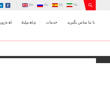
EN
RU
ES
FA
با ما تماس بگیرید
خدمات
ﯼﺎﻫ ﻢﻠﯿﻓ
ﺎﻫ ﻩﮊﻭﺮﭘ