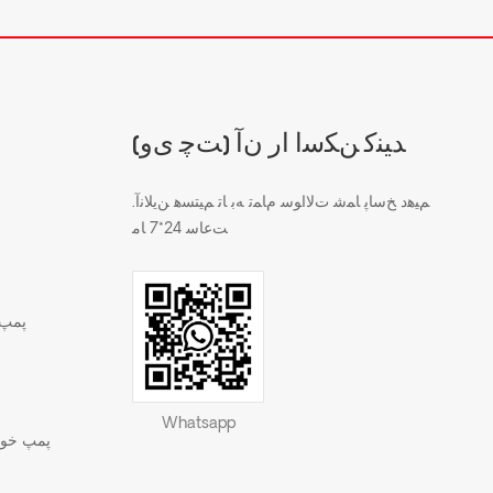
(ﺖﭼ ﯼﻭ) ﺪﯿﻨﮐ ﻦﮑﺳﺍ ﺍﺭ ﻥﺁ
.ﻢﯿﻫﺩ ﺦﺳﺎﭘ ﺎﻤﺷ ﺕﻻ ﺍﻮﺳ ﻡﺎﻤﺗ ﻪﺑ ﺎﺗ ﻢﯿﺘﺴﻫ ﻦﯾﻼ ﻧﺁ
ﺖﻋﺎﺳ 24*7 ﺎﻣ
پمپ 
Whatsapp
پمپ خود 