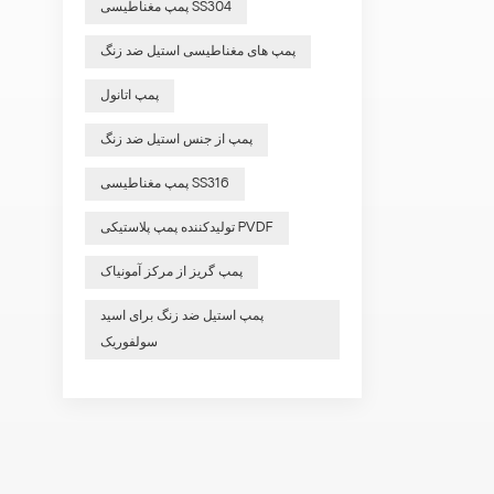
پمپ مغناطیسی SS304
پمپ های مغناطیسی استیل ضد زنگ
پمپ اتانول
پمپ از جنس استیل ضد زنگ
پمپ مغناطیسی SS316
تولیدکننده پمپ پلاستیکی PVDF
پمپ گریز از مرکز آمونیاک
پمپ استیل ضد زنگ برای اسید
سولفوریک