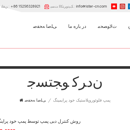
info@rister-cn.com
ﮏﯿﻧﻭﺮﺘﮑﻟﺍ ﺖﺴﭘ :
+86 15256328921
ﻦﻔﻠﺗ :
ﺕﻻ ﻮﺼﺤﻣ
در باره ما
ﯽﻠﺻﺍ ﻪﺤﻔﺻ
ﻥﺩﺮﮐ ﻮﺠﺘﺴﺟ
پمپ فلوئوروپلاستیک خود پرایمینگ
/
ﯽﻠﺻﺍ ﻪﺤﻔﺻ
روش کنترل دبی پمپ توسط پمپ خود پراین