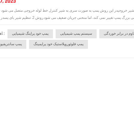
7, 2023
 پمپ خود پراینگ شیمیاییروش 1. تنظیم باز شدن شیر خروجیدر این روش پمپ به صورت سری به شیر کنترل خط لوله خروجی متصل می 
ﺎﻫ ﺐﺴﭼﺮﺑ :
وم در برابر خوردگی
سیستم پمپ شیمیایی
پمپ خود پراینگ شیمیایی
پمپ فلوئوروپلاستیک خود پرایمینگ
پمپ سانتریفیو