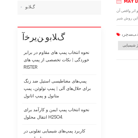
MAY 0
ﮒﻼ ﺑﻭ
شود و اثر واقعی آن
ﮒﻼ ﺑﻭ ﻦﯾﺮﺧﺁ
ژ شیمیایی
نحوه انتخاب پمپ های مقاوم در برابر
خوردگی | نکات تخصصی از پمپ های
RISTER
پمپ‌های مغناطیسی استیل ضد زنگ
برای حلال‌های آلی | پمپ تولوئن، پمپ
متانول و پمپ اتانول
نحوه انتخاب پمپ ایمن و کارآمد برای
انتقال محلول H2SO4.
کاربرد پمپ‌های شیمیایی تفلونی در