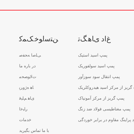
ﻍﺍﺩ ﯼﺎﻫ ﮓﺗ
ﻦﺘﺳﺍﻮﺧ ﮏﻤﮐ
پمپ اسید استیک
ﯽﻠﺻﺍ ﻪﺤﻔﺻ
پمپ اسید سولفوریک
در باره ما
پمپ انتقال سود سوزآور
ﺕﻻ ﻮﺼﺤﻣ
گریز از مرکز اسید هیدروکلریک
ﺎﻫ ﻩﮊﻭﺮﭘ
پمپ گریز از مرکز آمونیاک
ﯼﺎﻫ ﻢﻠﯿﻓ
پمپ مغناطیسی فولاد ضد زنگ
ﺭﺎﺒﺧﺍ
پراینگ مقاوم در برابر خوردگی
خدمات
با ما تماس بگیرید