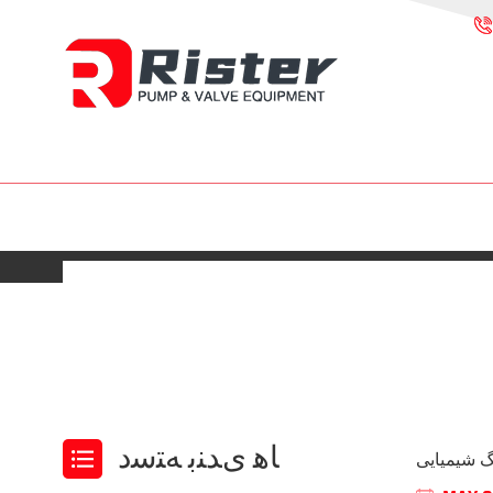
ﺎﻫ ﯼﺪﻨﺑ ﻪﺘﺳﺩ
گ شیمیایی