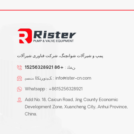
پمپ و شیرآلات شوانچنگ، شرکت فناوری شیرآلات
ﻦﻔﻠﺗ :
+86 15256328921
info@rister-cn.com
ﮏﯿﻧﻭﺮﺘﮑﻟﺍ ﺖﺴﭘ :
Whatsapp :
+8615256328921
Add:No. 18, Caicun Road, Jing County Economic
Development Zone, Xuancheng City, Anhui Province,
China.