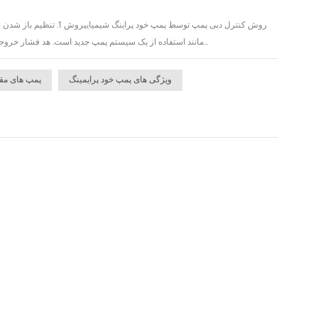
روش کنترل دبی پمپ توسط
مانند استفاده از یک سیستم پمپ جدید است. هد فشار خروجی بزرگ پمپ تغییر نمی کند، اما منحنی جریان ضعیف می شود.روش 2. تنظیم شیر بای پسدر این روش شیر...
ویژگی های پمپ خود پرایمینگ
پمپ های مقا