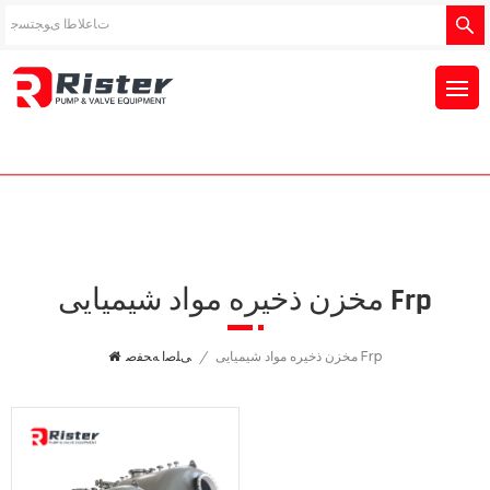
مخزن ذخیره مواد شیمیایی Frp
مخزن ذخیره مواد شیمیایی Frp
/
ﯽﻠﺻﺍ ﻪﺤﻔﺻ