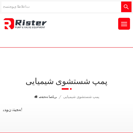
پمپ شستشوی شیمیایی
پمپ شستشوی شیمیایی
/
ﯽﻠﺻﺍ ﻪﺤﻔﺻ
ﻪﺠﯿﺘﻧ ﻥﻭﺪﺑ!