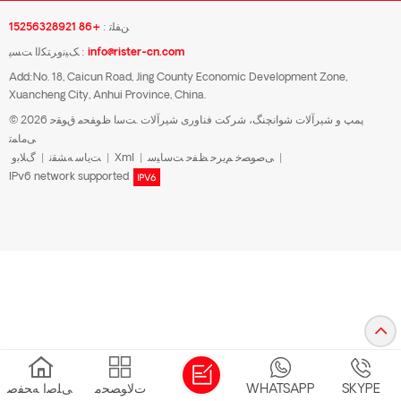
ﻦﻔﻠﺗ :
+86 15256328921
info@rister-cn.com
ﮏﯿﻧﻭﺮﺘﮑﻟﺍ ﺖﺴﭘ :
Add:No. 18, Caicun Road, Jing County Economic Development Zone,
Xuancheng City, Anhui Province, China.
© 2026 پمپ و شیرآلات شوانچنگ، شرکت فناوری شیرآلات .ﺖﺳﺍ ﻅﻮﻔﺤﻣ ﻕﻮﻘﺣ
ﯽﻣﺎﻤﺗ
|
ﯽﺻﻮﺼﺧ ﻢﯾﺮﺣ ﻆﻔﺣ ﺖﺳﺎﯿﺳ
|
Xml
|
ﺖﯾﺎﺳ ﻪﺸﻘﻧ
|
ﮒﻼ ﺑﻭ
IPv6 network supported
SKYPE
WHATSAPP
ﺕﻻ ﻮﺼﺤﻣ
ﯽﻠﺻﺍ ﻪﺤﻔﺻ