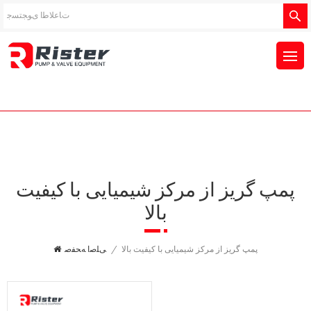
پمپ گریز از مرکز شیمیایی با کیفیت
بالا
پمپ گریز از مرکز شیمیایی با کیفیت بالا
/
ﯽﻠﺻﺍ ﻪﺤﻔﺻ