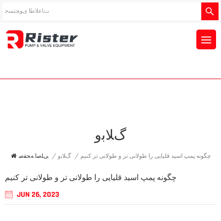
ﮒﻼ ﺑﻭ
چگونه پمپ اسید قلیایی را طولانی تر و طولانی تر کنیم
/
ﮒﻼ ﺑﻭ
/
ﯽﻠﺻﺍ ﻪﺤﻔﺻ
چگونه پمپ اسید قلیایی را طولانی تر و طولانی تر کنیم
JUN 26, 2023