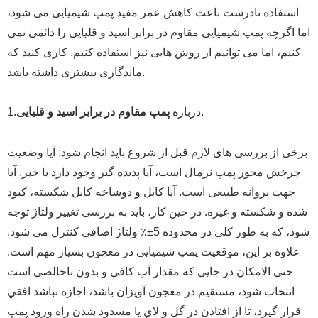
استفاده نادرست باعث کاهش عمر مفید پمپ شیمیایی می شود،
اما اگرچه پمپ شیمیایی مقاوم در برابر اسید و قلیایی را دائمی نمی
کنیم، اما می توانیم از روش هایی نیز استفاده کنیم.
کاری کنید که
ماندگاری بیشتری داشته باشد.
.
1.درباره
پمپ مقاوم در برابر اسید و قلیایی
برخی از بررسی های لازم قبل از شروع باید انجام شود: آیا وضعیت
چرخش محور پمپ نرمال است، آیا پدیده گیر وجود دارد یا خیر. آیا
جهت پروانه طبیعی است. آیا کابل و دوشاخه کابل شکسته، کبود
شده و شکسته و غیره.
در حین کار، باید به بررسی تغییر ولتاژ توجه
شود، که به طور کلی در محدوده 5±٪ ولتاژ اضافی کنترل می شود.
علاوه بر این، موقعیت پمپ شیمیایی در معجون بسیار مهم است.
حتي الامكان در جايي كه مقدار آب كافي و بدون ناخالصي است
انتخاب شود، مستقيم در معجون آويزان باشد، اجازه نباشد افقي
قرار گيرد، تا از افتادن در گل و لاي يا مسدود شدن راه ورود پمپ