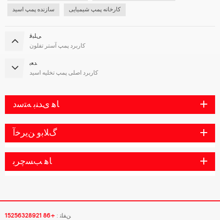
کارخانه پمپ شیمیایی
سازنده پمپ اسید
ﯽﻠﺒﻗ
کاربرد پمپ آستر تفلون
ﺪﻌﺑ
کاربرد اصلی پمپ تخلیه اسید
ﺎﻫ ﯼﺪﻨﺑ ﻪﺘﺳﺩ
ﮒﻼ ﺑﻭ ﻦﯾﺮﺧﺁ
ﺎﻫ ﺐﺴﭼﺮﺑ
ﻦﻔﻠﺗ :
+86 15256328921