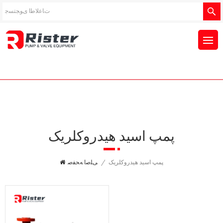
پمپ اسید هیدروکلریک
پمپ اسید هیدروکلریک
/
ﯽﻠﺻﺍ ﻪﺤﻔﺻ