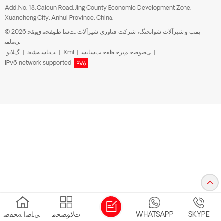
Add:No. 18, Caicun Road, Jing County Economic Development Zone,
Xuancheng City, Anhui Province, China.
© 2026 پمپ و شیرآلات شوانچنگ، شرکت فناوری شیرآلات .ﺖﺳﺍ ﻅﻮﻔﺤﻣ ﻕﻮﻘﺣ
ﯽﻣﺎﻤﺗ
|
ﯽﺻﻮﺼﺧ ﻢﯾﺮﺣ ﻆﻔﺣ ﺖﺳﺎﯿﺳ
|
Xml
|
ﺖﯾﺎﺳ ﻪﺸﻘﻧ
|
ﮒﻼ ﺑﻭ
IPv6 network supported
SKYPE
WHATSAPP
ﺕﻻ ﻮﺼﺤﻣ
ﯽﻠﺻﺍ ﻪﺤﻔﺻ