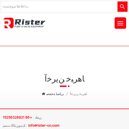
ﺎﻫﺮﺒﺧ ﻦﯾﺮﺧﺁ
ﺎﻫﺮﺒﺧ ﻦﯾﺮﺧﺁ
/
ﯽﻠﺻﺍ ﻪﺤﻔﺻ
ﻦﻔﻠﺗ :
+86 15256328921
info@rister-cn.com
ﮏﯿﻧﻭﺮﺘﮑﻟﺍ ﺖﺴﭘ :