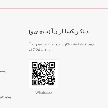
(ﺖﭼ ﯼﻭ) ﺪﯿﻨﮐ ﻦﮑﺳﺍ ﺍﺭ ﻥﺁ
.ﻢﯿﻫﺩ ﺦﺳﺎﭘ ﺎﻤﺷ ﺕﻻ ﺍﻮﺳ ﻡﺎﻤﺗ ﻪﺑ ﺎﺗ ﻢﯿﺘﺴﻫ ﻦﯾﻼ ﻧﺁ
ﺖﻋﺎﺳ 24*7 ﺎﻣ
پمپ 
Whatsapp
پمپ خود 