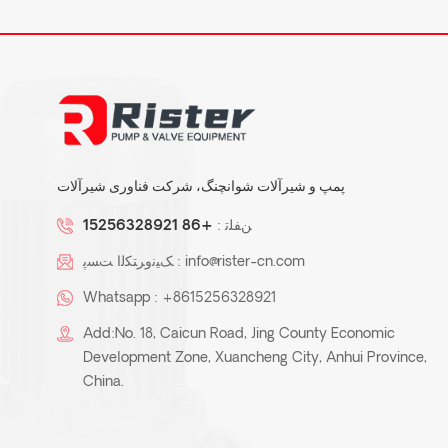
پمپ و شیرآلات شوانچنگ، شرکت فناوری شیرآلات
ﻦﻔﻠﺗ :
+86 15256328921
info@rister-cn.com
ﮏﯿﻧﻭﺮﺘﮑﻟﺍ ﺖﺴﭘ :
Whatsapp :
+8615256328921
Add:No. 18, Caicun Road, Jing County Economic
Development Zone, Xuancheng City, Anhui Province,
China.