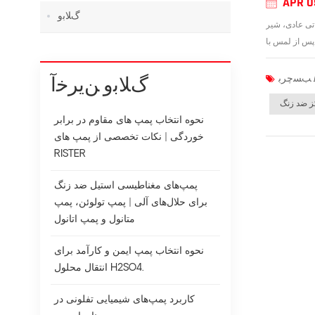
APR 0
ﮒﻼ ﺑﻭ
ره کرد:آ. کاهش تلفات ناشی از نشت سیستم تامین آب.1. در شرایط عملیاتی عادی، شیر
ﮒﻼ ﺑﻭ ﻦﯾﺮﺧﺁ
ز ضد زنگ
نحوه انتخاب پمپ های مقاوم در برابر
خوردگی | نکات تخصصی از پمپ های
RISTER
پمپ‌های مغناطیسی استیل ضد زنگ
برای حلال‌های آلی | پمپ تولوئن، پمپ
متانول و پمپ اتانول
نحوه انتخاب پمپ ایمن و کارآمد برای
انتقال محلول H2SO4.
کاربرد پمپ‌های شیمیایی تفلونی در