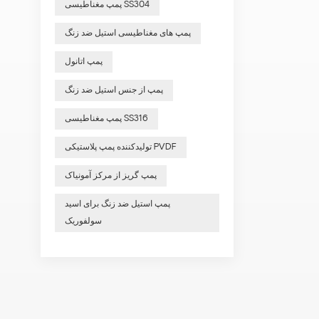
پمپ مغناطیسی SS304
پمپ های مغناطیسی استیل ضد زنگ
پمپ اتانول
پمپ از جنس استیل ضد زنگ
پمپ مغناطیسی SS316
تولیدکننده پمپ پلاستیکی PVDF
پمپ گریز از مرکز آمونیاک
پمپ استیل ضد زنگ برای اسید
سولفوریک