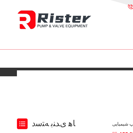
ﺎﻫ ﯼﺪﻨﺑ ﻪﺘﺳﺩ
مپ شیمیایی