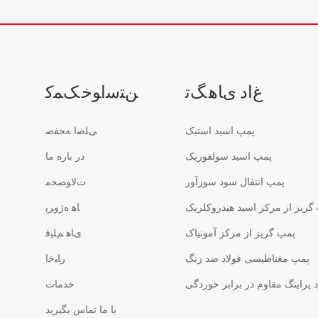
ﻍﺍﺩ ﯼﺎﻫ ﮓﺗ
ﻦﺘﺳﺍﻮﺧ ﮏﻤﮐ
پمپ اسید استیک
ﯽﻠﺻﺍ ﻪﺤﻔﺻ
پمپ اسید سولفوریک
در باره ما
پمپ انتقال سود سوزآور
ﺕﻻ ﻮﺼﺤﻣ
گریز از مرکز اسید هیدروکلریک
ﺎﻫ ﻩﮊﻭﺮﭘ
پمپ گریز از مرکز آمونیاک
ﯼﺎﻫ ﻢﻠﯿﻓ
پمپ مغناطیسی فولاد ضد زنگ
ﺭﺎﺒﺧﺍ
پراینگ مقاوم در برابر خوردگی
خدمات
با ما تماس بگیرید