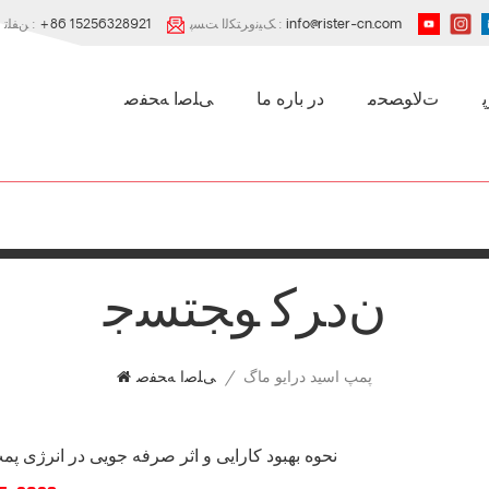
info@rister-cn.com
ﮏﯿﻧﻭﺮﺘﮑﻟﺍ ﺖﺴﭘ :
+86 15256328921
ﻦﻔﻠﺗ :
ﺕﻻ ﻮﺼﺤﻣ
در باره ما
ﯽﻠﺻﺍ ﻪﺤﻔﺻ
ﻥﺩﺮﮐ ﻮﺠﺘﺴﺟ
پمپ اسید درایو ماگ
/
ﯽﻠﺻﺍ ﻪﺤﻔﺻ
نحوه بهبود کارایی و اثر صرفه جویی در انرژی پ