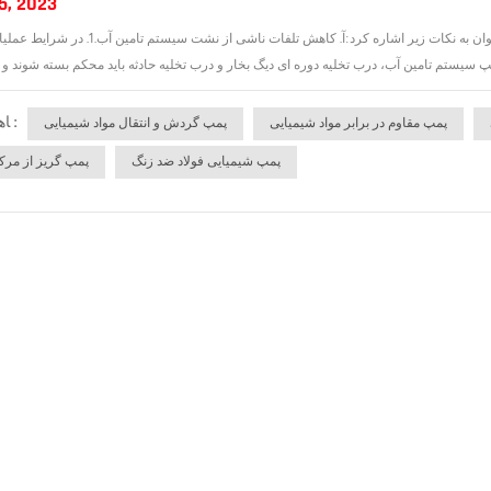
5, 2023
نحوه بهبود کارایی و اثر صرفه جویی در انرژی پمپ شیمیاییبه طور مشخص می توان به نکات زیر اشا
ﺎﻫ ﺐﺴﭼﺮﺑ :
پمپ مقاوم در برابر مواد شیمیایی
پمپ گردش و انتقال مواد شیمیایی
پمپ شیمیایی فولاد ضد زنگ
پمپ گریز از مرک