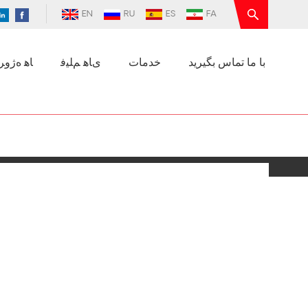
EN
RU
ES
FA
با ما تماس بگیرید
خدمات
ﯼﺎﻫ ﻢﻠﯿﻓ
ﺎﻫ ﻩﮊﻭﺮﭘ