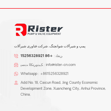
پمپ و شیرآلات شوانچنگ، شرکت فناوری شیرآلات
ﻦﻔﻠﺗ :
+86 15256328921
info@rister-cn.com
ﮏﯿﻧﻭﺮﺘﮑﻟﺍ ﺖﺴﭘ :
Whatsapp :
+8615256328921
Add:No. 18, Caicun Road, Jing County Economic
Development Zone, Xuancheng City, Anhui Province,
China.