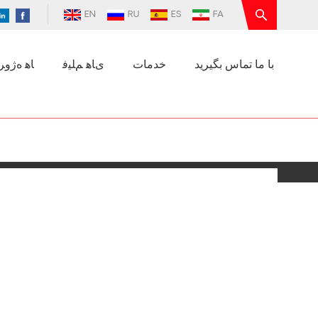
EN
RU
ES
FA
با ما تماس بگیرید
خدمات
ﯼﺎﻫ ﻢﻠﯿﻓ
ﺎﻫ ﻩﮊﻭﺮﭘ