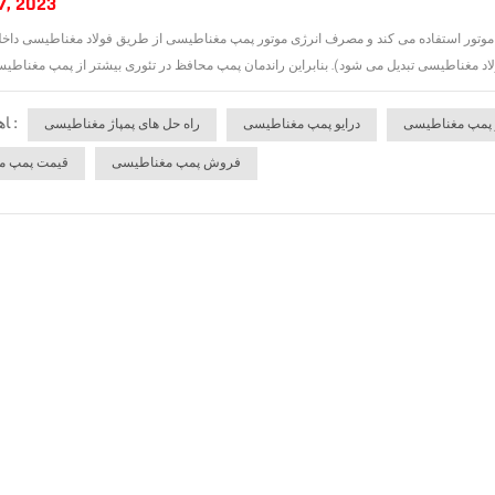
7, 2023
1. پمپ محافظ مستقیماً از اصل موتور استفاده می کند و مصرف انرژی موتور پمپ مغناطیسی از طریق فولاد مغناطیسی 
ﺎﻫ ﺐﺴﭼﺮﺑ :
 پمپ مغناطیسی
درایو پمپ مغناطیسی
راه حل های پمپاژ مغناطیسی
فروش پمپ مغناطیسی
قیمت پمپ م