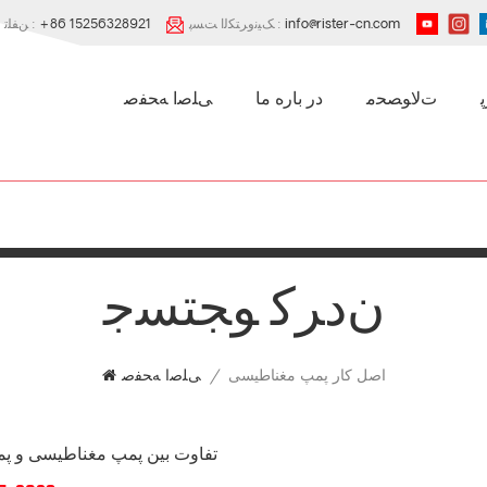
info@rister-cn.com
ﮏﯿﻧﻭﺮﺘﮑﻟﺍ ﺖﺴﭘ :
+86 15256328921
ﻦﻔﻠﺗ :
ﺕﻻ ﻮﺼﺤﻣ
در باره ما
ﯽﻠﺻﺍ ﻪﺤﻔﺻ
ﻥﺩﺮﮐ ﻮﺠﺘﺴﺟ
اصل کار پمپ مغناطیسی
/
ﯽﻠﺻﺍ ﻪﺤﻔﺻ
تفاوت بین پمپ مغناطیسی و پ