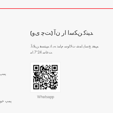
(ﺖﭼ ﯼﻭ) ﺪﯿﻨﮐ ﻦﮑﺳﺍ ﺍﺭ ﻥﺁ
.ﻢﯿﻫﺩ ﺦﺳﺎﭘ ﺎﻤﺷ ﺕﻻ ﺍﻮﺳ ﻡﺎﻤﺗ ﻪﺑ ﺎﺗ ﻢﯿﺘﺴﻫ ﻦﯾﻼ ﻧﺁ
ﺖﻋﺎﺳ 24*7 ﺎﻣ
پمپ 
Whatsapp
پمپ خود 