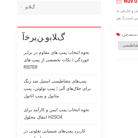
NOV 0
ﮒﻼ ﺑﻭ
داخلی و خارجی به
ﮒﻼ ﺑﻭ ﻦﯾﺮﺧﺁ
غناطیسی
نحوه انتخاب پمپ های مقاوم در برابر
خوردگی | نکات تخصصی از پمپ های
RISTER
پمپ‌های مغناطیسی استیل ضد زنگ
برای حلال‌های آلی | پمپ تولوئن، پمپ
متانول و پمپ اتانول
نحوه انتخاب پمپ ایمن و کارآمد برای
انتقال محلول H2SO4.
کاربرد پمپ‌های شیمیایی تفلونی در