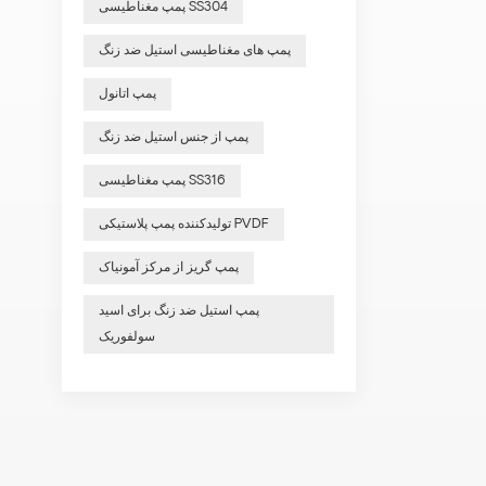
پمپ مغناطیسی SS304
پمپ های مغناطیسی استیل ضد زنگ
پمپ اتانول
پمپ از جنس استیل ضد زنگ
پمپ مغناطیسی SS316
تولیدکننده پمپ پلاستیکی PVDF
پمپ گریز از مرکز آمونیاک
پمپ استیل ضد زنگ برای اسید
سولفوریک