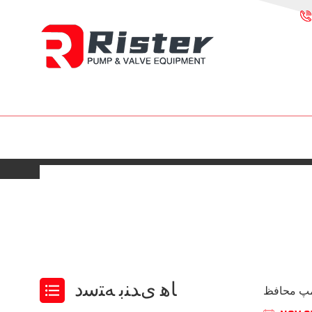
ﺎﻫ ﯼﺪﻨﺑ ﻪﺘﺳﺩ
مپ محافظ