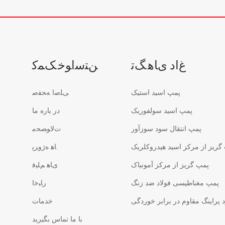
ﻍﺍﺩ ﯼﺎﻫ ﮓﺗ
ﻦﺘﺳﺍﻮﺧ ﮏﻤﮐ
پمپ اسید استیک
ﯽﻠﺻﺍ ﻪﺤﻔﺻ
پمپ اسید سولفوریک
در باره ما
پمپ انتقال سود سوزآور
ﺕﻻ ﻮﺼﺤﻣ
گریز از مرکز اسید هیدروکلریک
ﺎﻫ ﻩﮊﻭﺮﭘ
پمپ گریز از مرکز آمونیاک
ﯼﺎﻫ ﻢﻠﯿﻓ
پمپ مغناطیسی فولاد ضد زنگ
ﺭﺎﺒﺧﺍ
پراینگ مقاوم در برابر خوردگی
خدمات
با ما تماس بگیرید