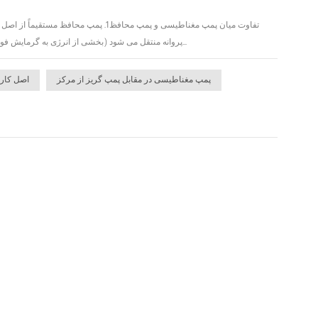
تفاوت میان پمپ مغناطیسی و پمپ محافظ
پروانه منتقل می شود (بخشی از انرژی به گرمایش فولاد مغناطیسی تبدیل می شود). بنابراین راندمان پمپ محافظ در تئوری بیشتر از پمپ مغناطیسی است.2. هم...
پمپ مغناطیسی در مقابل پمپ گریز از مرکز
اصل کار