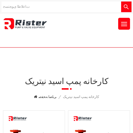
کارخانه پمپ اسید نیتریک
کارخانه پمپ اسید نیتریک
/
ﯽﻠﺻﺍ ﻪﺤﻔﺻ