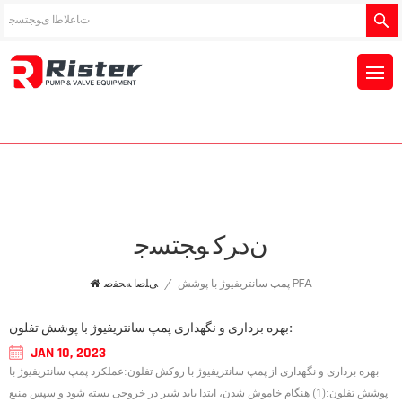
ﻥﺩﺮﮐ ﻮﺠﺘﺴﺟ
پمپ سانتریفیوژ با پوشش PFA
/
ﯽﻠﺻﺍ ﻪﺤﻔﺻ
بهره برداری و نگهداری پمپ سانتریفیوژ با پوشش تفلون:
JAN 10, 2023
بهره برداری و نگهداری از پمپ سانتریفیوژ با روکش تفلون:عملکرد پمپ سانتریفیوژ با
پوشش تفلون:(1) هنگام خاموش شدن، ابتدا باید شیر در خروجی بسته شود و سپس منبع