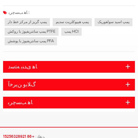
تغذیه قطع شود.(2) قبل از راه اندازی پمپ سانتریفیوژ با پوشش تفلون، پمپ باید با مایع
کافی پر شود تا از راه اندازی بدون مایع جلوگیری شود.(3) دریچه خ...
ﺎﻫ ﺐﺴﭼﺮﺑ :
پمپ اسید سولفوریک
پمپ هیپوکلریت سدیم
پمپ گریز از مرکز خط دار
پمپ HCl
پمپ سانتریفیوژ با روکش PTFE
پمپ سانتریفیوژ با پوشش PFA
ﺎﻫ ﯼﺪﻨﺑ ﻪﺘﺳﺩ
ﮒﻼ ﺑﻭ ﻦﯾﺮﺧﺁ
ﺎﻫ ﺐﺴﭼﺮﺑ
ﻦﻔﻠﺗ :
+86 15256328921