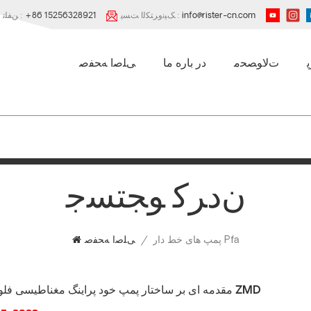
info@rister-cn.com
ﮏﯿﻧﻭﺮﺘﮑﻟﺍ ﺖﺴﭘ :
+86 15256328921
ﻦﻔﻠﺗ :
ﺕﻻ ﻮﺼﺤﻣ
در باره ما
ﯽﻠﺻﺍ ﻪﺤﻔﺻ
ﻥﺩﺮﮐ ﻮﺠﺘﺴﺟ
پمپ های خط دار Pfa
/
ﯽﻠﺻﺍ ﻪﺤﻔﺻ
مقدمه ای بر ساختار پمپ خود پراینگ مغناطیسی فلوروپلاستیک ZMD