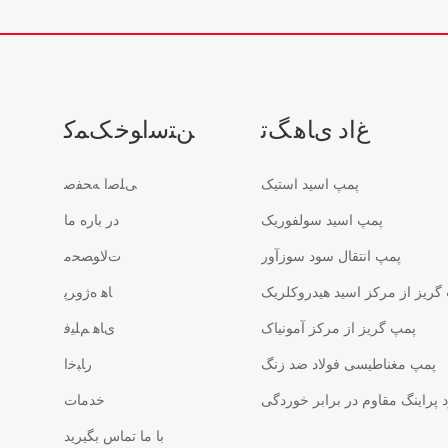
ﻍﺍﺩ ﯼﺎﻫ ﮓﺗ
ﻦﺘﺳﺍﻮﺧ ﮏﻤﮐ
پمپ اسید استیک
ﯽﻠﺻﺍ ﻪﺤﻔﺻ
پمپ اسید سولفوریک
در باره ما
پمپ انتقال سود سوزآور
ﺕﻻ ﻮﺼﺤﻣ
گریز از مرکز اسید هیدروکلریک
ﺎﻫ ﻩﮊﻭﺮﭘ
پمپ گریز از مرکز آمونیاک
ﯼﺎﻫ ﻢﻠﯿﻓ
پمپ مغناطیسی فولاد ضد زنگ
ﺭﺎﺒﺧﺍ
پراینگ مقاوم در برابر خوردگی
خدمات
با ما تماس بگیرید