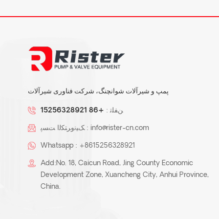
پمپ و شیرآلات شوانچنگ، شرکت فناوری شیرآلات
ﻦﻔﻠﺗ :
+86 15256328921
info@rister-cn.com
ﮏﯿﻧﻭﺮﺘﮑﻟﺍ ﺖﺴﭘ :
Whatsapp :
+8615256328921
Add:No. 18, Caicun Road, Jing County Economic
Development Zone, Xuancheng City, Anhui Province,
China.