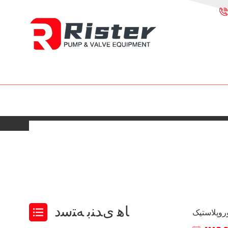
ﺎﻫ ﯼﺪﻨﺑ ﻪﺘﺳﺩ