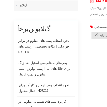
MAR 0
ﮒﻼ ﺑﻭ
 قسمت های سرریز پمپ در حالت آب بندی قرار بگیرند که
ﮒﻼ ﺑﻭ ﻦﯾﺮﺧﺁ
 پرایمینگ
نحوه انتخاب پمپ های مقاوم در برابر
خوردگی | نکات تخصصی از پمپ های
RISTER
پمپ‌های مغناطیسی استیل ضد زنگ
برای حلال‌های آلی | پمپ تولوئن، پمپ
متانول و پمپ اتانول
نحوه انتخاب پمپ ایمن و کارآمد برای
انتقال محلول H2SO4.
کاربرد پمپ‌های شیمیایی تفلونی در