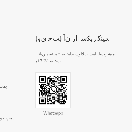
(ﺖﭼ ﯼﻭ) ﺪﯿﻨﮐ ﻦﮑﺳﺍ ﺍﺭ ﻥﺁ
.ﻢﯿﻫﺩ ﺦﺳﺎﭘ ﺎﻤﺷ ﺕﻻ ﺍﻮﺳ ﻡﺎﻤﺗ ﻪﺑ ﺎﺗ ﻢﯿﺘﺴﻫ ﻦﯾﻼ ﻧﺁ
ﺖﻋﺎﺳ 24*7 ﺎﻣ
پمپ 
Whatsapp
پمپ خود 