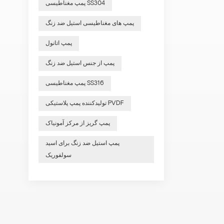
پمپ مغناطیسی SS304
پمپ های مغناطیسی استیل ضد زنگ
پمپ اتانول
پمپ از جنس استیل ضد زنگ
پمپ مغناطیسی SS316
تولیدکننده پمپ پلاستیکی PVDF
پمپ گریز از مرکز آمونیاک
پمپ استیل ضد زنگ برای اسید
سولفوریک