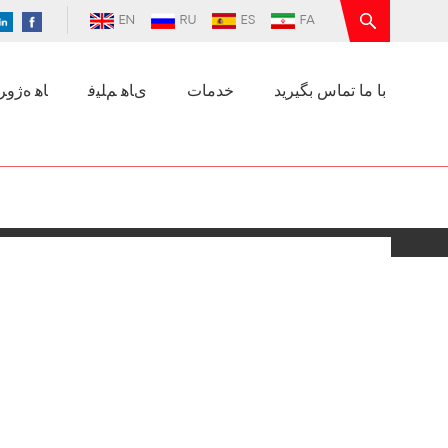
EN
RU
ES
FA
با ما تماس بگیرید
خدمات
ﯼﺎﻫ ﻢﻠﯿﻓ
ﺎﻫ ﻩﮊﻭﺮﭘ