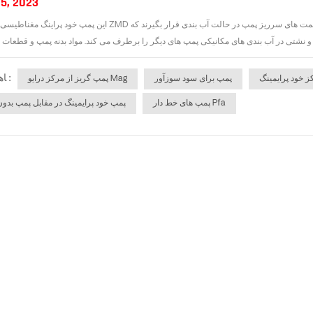
5, 2023
این پمپ خود پراینگ مغناطیسی فلوروپلاستیک ZMD آب بند دینامیکی را با یک سیل استاتیک جایگزین می کند که باعث می شود
ﺎﻫ ﺐﺴﭼﺮﺑ :
ز خود پرایمینگ
پمپ برای سود سوزآور
پمپ گریز از مرکز درایو Mag
پمپ های خط دار Pfa
پمپ خود پرایمینگ در مقابل پمپ بدون