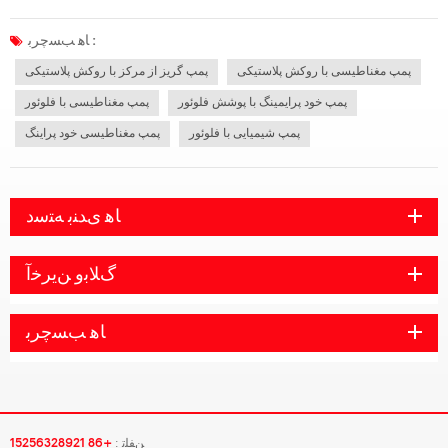
پمپ گریز از مرکز با فلوئور, پمپ مغناطیسی با فلوئور و پمپ خود پرایمینگ با پوشش
فلوئور. بدنه پمپ از فناوری تولید پیشرفته استفاده می کند و از پوسته ف...
ﺎﻫ ﺐﺴﭼﺮﺑ :
پمپ مغناطیسی با روکش پلاستیکی
پمپ گریز از مرکز با روکش پلاستیکی
پمپ خود پرایمینگ با پوشش فلوئور
پمپ مغناطیسی با فلوئور
پمپ شیمیایی با فلوئور
پمپ مغناطیسی خود پراینگ
ﺎﻫ ﯼﺪﻨﺑ ﻪﺘﺳﺩ
ﮒﻼ ﺑﻭ ﻦﯾﺮﺧﺁ
ﺎﻫ ﺐﺴﭼﺮﺑ
ﻦﻔﻠﺗ :
+86 15256328921