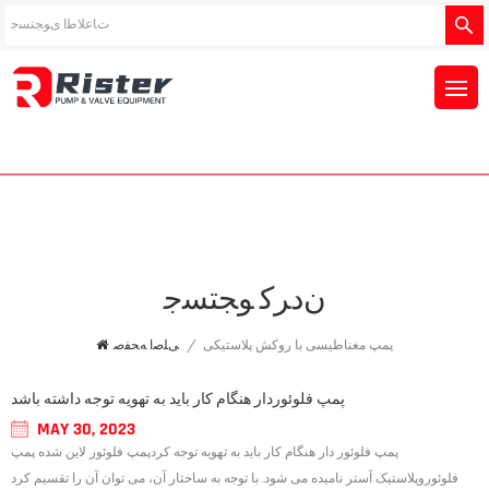
ﻥﺩﺮﮐ ﻮﺠﺘﺴﺟ
پمپ مغناطیسی با روکش پلاستیکی
/
ﯽﻠﺻﺍ ﻪﺤﻔﺻ
پمپ فلوئوردار هنگام کار باید به تهویه توجه داشته باشد
MAY 30, 2023
پمپ فلوئور دار هنگام کار باید به تهویه توجه کردپمپ فلوئور لاین شده پمپ
فلوئوروپلاستیک آستر نامیده می شود. با توجه به ساختار آن، می توان آن را تقسیم کرد