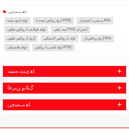
مهم است. لوله کشی با روکش PTFE مقاومت شیمیایی فوق‌العاده‌ای ارائه می‌دهد و آن را
به یک راه‌حل برتر برای حمل ایمن مواد خورنده تبدیل می‌کند...
ﺎﻫ ﺐﺴﭼﺮﺑ :
تی‌شرت آستردار PFA
آرنج روکش شده با PTFE
لوله اندود شده
سه راهی PTFE آستردار
لوله فولادی با روکش تفلون
آرنج روکش‌دار PFA
لوله با روکش لاستیکی
آرنج با روکش تفلون
لوله کشی با روکش PTFE
لوله پلاستیکی
ﺎﻫ ﯼﺪﻨﺑ ﻪﺘﺳﺩ
ﮒﻼ ﺑﻭ ﻦﯾﺮﺧﺁ
ﺎﻫ ﺐﺴﭼﺮﺑ