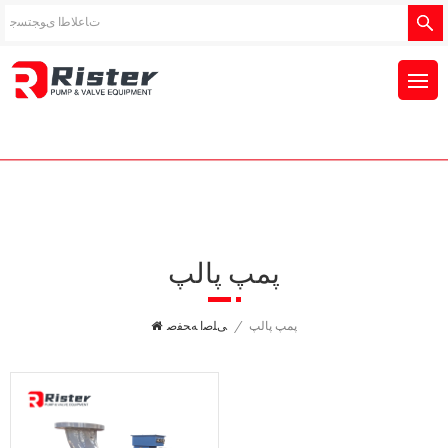
پمپ پالپ
پمپ پالپ
/
ﯽﻠﺻﺍ ﻪﺤﻔﺻ