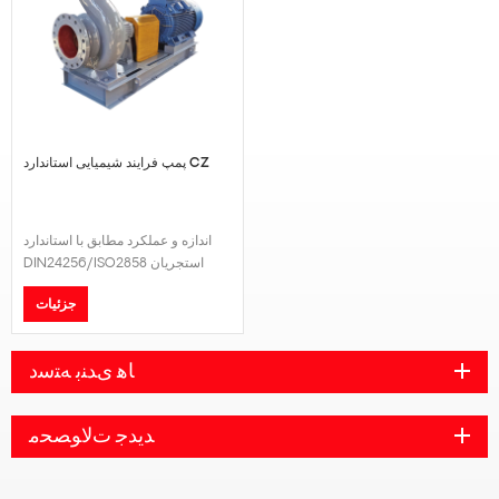
پمپ فرایند شیمیایی استاندارد CZ
اندازه و عملکرد مطابق با استاندارد
DIN24256/ISO2858 استجریان
(Q): 3.2-2000m3/h.-سر (H): 7-
جزئیات
160 متر.فشار کاری (P): 2.5MPa.-
دمای کاری (t): -80℃-300℃
ﺎﻫ ﯼﺪﻨﺑ ﻪﺘﺳﺩ
ﺪﯾﺪﺟ ﺕﻻ ﻮﺼﺤﻣ