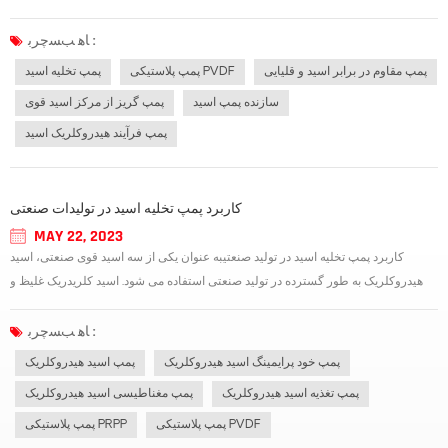
کلریدریک غلیظ و اسید کلریدریک رقیق نیازهای بالایی برای مواد پمپ دارند. در واقع پمپ
اسید کلریدریک مفهومی بسیار گسترده است. طبقه بندی پمپ اسید کلریدری...
ﺎﻫ ﺐﺴﭼﺮﺑ :
پمپ مقاوم در برابر اسید و قلیایی
پمپ پلاستیکی PVDF
پمپ تخلیه اسید
سازنده پمپ اسید
پمپ گریز از مرکز اسید قوی
پمپ فرآیند هیدروکلریک اسید
کاربرد پمپ تخلیه اسید در تولیدات صنعتی
MAY 22, 2023
کاربرد پمپ تخلیه اسید در تولید صنعتیبه عنوان یکی از سه اسید قوی صنعتی، اسید
هیدروکلریک به طور گسترده در تولید صنعتی استفاده می شود. اسید کلریدریک غلیظ و
اسید کلریدریک رقیق نیازهای بالایی برای مواد پمپ دارند. در واقع پمپ اسید هیدروکلریک
مفهومی بسیار گسترده است. طبقه بندی پمپ اسید کلریدریک نیز تحت شر...
ﺎﻫ ﺐﺴﭼﺮﺑ :
پمپ خود پرایمینگ اسید هیدروکلریک
پمپ اسید هیدروکلریک
پمپ تغذیه اسید هیدروکلریک
پمپ مغناطیسی اسید هیدروکلریک
پمپ پلاستیکی PVDF
پمپ پلاستیکی PRPP