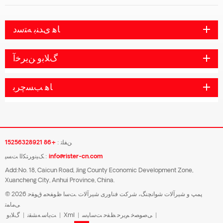
ﺎﻫ ﯼﺪﻨﺑ ﻪﺘﺳﺩ
ﮒﻼ ﺑﻭ ﻦﯾﺮﺧﺁ
ﺎﻫ ﺐﺴﭼﺮﺑ
ﻦﻔﻠﺗ :
+86 15256328921
info@rister-cn.com
ﮏﯿﻧﻭﺮﺘﮑﻟﺍ ﺖﺴﭘ :
Add:No. 18, Caicun Road, Jing County Economic Development Zone,
Xuancheng City, Anhui Province, China.
© 2026 پمپ و شیرآلات شوانچنگ، شرکت فناوری شیرآلات .ﺖﺳﺍ ﻅﻮﻔﺤﻣ ﻕﻮﻘﺣ
ﯽﻣﺎﻤﺗ
|
ﯽﺻﻮﺼﺧ ﻢﯾﺮﺣ ﻆﻔﺣ ﺖﺳﺎﯿﺳ
|
Xml
|
ﺖﯾﺎﺳ ﻪﺸﻘﻧ
|
ﮒﻼ ﺑﻭ