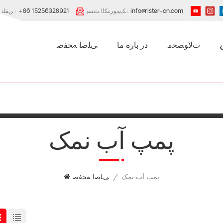
info@rister-cn.com
ﮏﯿﻧﻭﺮﺘﮑﻟﺍ ﺖﺴﭘ :
+86 15256328921
ﻦﻔﻠﺗ :
ﺕﻻ ﻮﺼﺤﻣ
در باره ما
ﯽﻠﺻﺍ ﻪﺤﻔﺻ
پمپ آب نمک
پمپ آب نمک
/
ﯽﻠﺻﺍ ﻪﺤﻔﺻ