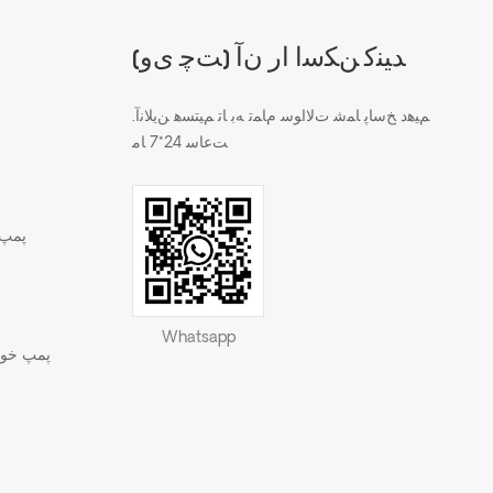
(ﺖﭼ ﯼﻭ) ﺪﯿﻨﮐ ﻦﮑﺳﺍ ﺍﺭ ﻥﺁ
.ﻢﯿﻫﺩ ﺦﺳﺎﭘ ﺎﻤﺷ ﺕﻻ ﺍﻮﺳ ﻡﺎﻤﺗ ﻪﺑ ﺎﺗ ﻢﯿﺘﺴﻫ ﻦﯾﻼ ﻧﺁ
ﺖﻋﺎﺳ 24*7 ﺎﻣ
پمپ 
Whatsapp
پمپ خود 