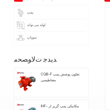
پمپ
لوله می تواند
سوپاپ
ﺪﯾﺪﺟ ﺕﻻ ﻮﺼﺤﻣ
CQB-F تفلون پوشش پمپ
مغناطیسی
IHF- مکانیکی پمپ گریز از