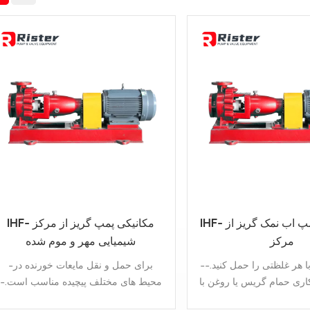
IHF- تک مرحله پمپ اب نمک گریز از
IHF- مکانیکی پمپ گریز از مرکز
مرکز
شیمیایی مهر و موم شده
-آب نمک تمیز با هر غلظتی را حمل کنید.-
-برای حمل و نقل مایعات خورنده در
اری حمام گریس یا روغن با
محیط های مختلف پیچیده مناسب است.-
.-پوشش: چدن/فولاد ضد
طراحی: روانکاری حمام گریس یا روغن با