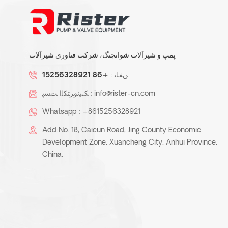
ZMD-تفلون اندود خود
پرایمینگ پمپ مغناطیسی
پمپ و شیرآلات شوانچنگ، شرکت فناوری شیرآلات
ﻦﻔﻠﺗ :
+86 15256328921
info@rister-cn.com
ﮏﯿﻧﻭﺮﺘﮑﻟﺍ ﺖﺴﭘ :
پمپ گریز از مرکز فرآیند
شیمیایی پلاستیک KJB
Whatsapp :
+8615256328921
Add:No. 18, Caicun Road, Jing County Economic
Development Zone, Xuancheng City, Anhui Province,
China.
تفلون پلاستیک اندود لوله /
لوله اتصالات