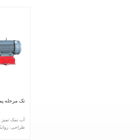
طراحی: روانک
عمر طولانی