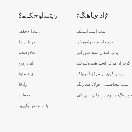
ﻍﺍﺩ ﯼﺎﻫ ﮓﺗ
ﻦﺘﺳﺍﻮﺧ ﮏﻤﮐ
پمپ اسید استیک
ﯽﻠﺻﺍ ﻪﺤﻔﺻ
پمپ اسید سولفوریک
در باره ما
پمپ انتقال سود سوزآور
ﺕﻻ ﻮﺼﺤﻣ
گریز از مرکز اسید هیدروکلریک
ﺎﻫ ﻩﮊﻭﺮﭘ
پمپ گریز از مرکز آمونیاک
ﯼﺎﻫ ﻢﻠﯿﻓ
پمپ مغناطیسی فولاد ضد زنگ
ﺭﺎﺒﺧﺍ
پراینگ مقاوم در برابر خوردگی
خدمات
با ما تماس بگیرید