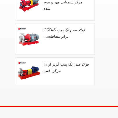
مرکز شیمیایی مهر و موم
شده
 محدب.-
CQB-S فولاد ضد زنگ پمپ
درایو مغناطیسی
IH فولاد ضد زنگ پمپ گریز از
مرکز افقی
FYH- پمپ گریز از مرکز
شناور عمودی