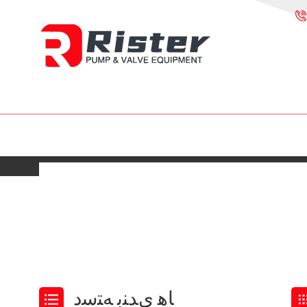
ﺎﻫ ﯼﺪﻨﺑ ﻪﺘﺳﺩ