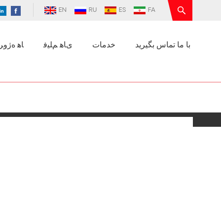
EN
RU
ES
FA
با ما تماس بگیرید
خدمات
ﯼﺎﻫ ﻢﻠﯿﻓ
ﺎﻫ ﻩﮊﻭﺮﭘ