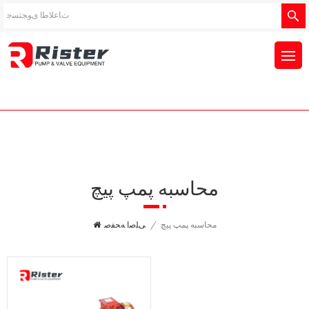
محاسبه پمپ پیچ
محاسبه پمپ پیچ
/
ﯽﻠﺻﺍ ﻪﺤﻔﺻ