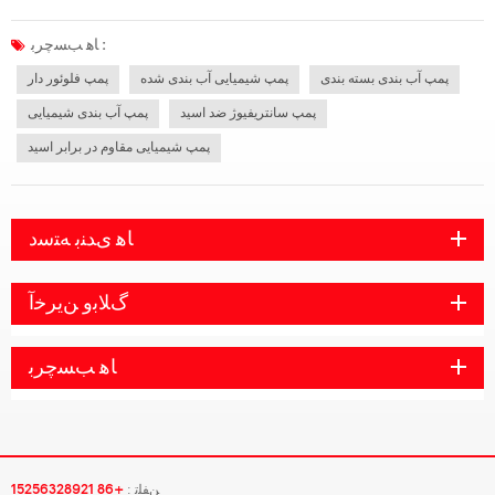
عادی تجهیزات تأثیر می گذارد. در حال حاضر، دستگاه های اصلی آب بندی شفت پمپ ها
در چین عبارتند از: مهر و موم بسته بندی، مهر و موم دخمه پرپیچ و خم، مهر و موم...
ﺎﻫ ﺐﺴﭼﺮﺑ :
پمپ آب بندی بسته بندی
پمپ شیمیایی آب بندی شده
پمپ فلوئور دار
پمپ سانتریفیوژ ضد اسید
پمپ آب بندی شیمیایی
پمپ شیمیایی مقاوم در برابر اسید
ﺎﻫ ﯼﺪﻨﺑ ﻪﺘﺳﺩ
ﮒﻼ ﺑﻭ ﻦﯾﺮﺧﺁ
ﺎﻫ ﺐﺴﭼﺮﺑ
ﻦﻔﻠﺗ :
+86 15256328921