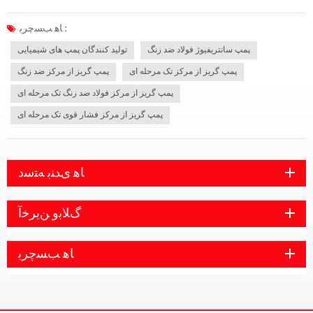
پیچیده نیست، از نظر لغوی، تمرکز بر روی تعداد پروانه ها است. پمپ گریز از مرکز چند
مرحله ای با فشار بالا و جریان کم مشخص می شود. پمپ گریز از م...
ﺎﻫ ﺐﺴﭼﺮﺑ :
پمپ سانتریفیوژ فولاد ضد زنگ
تولید کنندگان پمپ های شیمیایی
پمپ گریز از مرکز تک مرحله ای
پمپ گریز از مرکز ضد زنگ
پمپ گریز از مرکز فولاد ضد زنگ تک مرحله ای
پمپ گریز از مرکز فشار قوی تک مرحله ای
ﺎﻫ ﯼﺪﻨﺑ ﻪﺘﺳﺩ
ﮒﻼ ﺑﻭ ﻦﯾﺮﺧﺁ
ﺎﻫ ﺐﺴﭼﺮﺑ