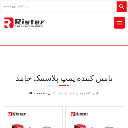
تامین کننده پمپ پلاستیک جامد
تامین کننده پمپ پلاستیک جامد
/
ﯽﻠﺻﺍ ﻪﺤﻔﺻ