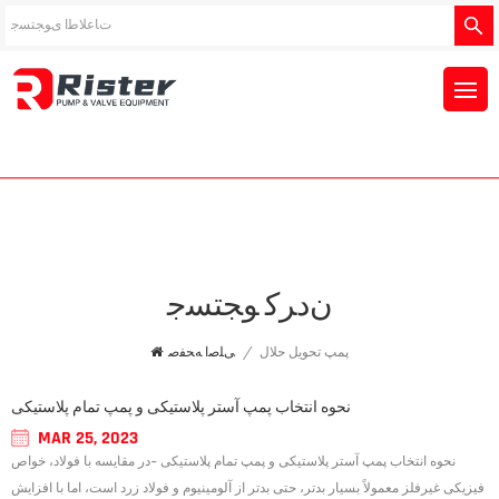
ﻥﺩﺮﮐ ﻮﺠﺘﺴﺟ
پمپ تحویل حلال
/
ﯽﻠﺻﺍ ﻪﺤﻔﺻ
نحوه انتخاب پمپ آستر پلاستیکی و پمپ تمام پلاستیکی
MAR 25, 2023
نحوه انتخاب پمپ آستر پلاستیکی و پمپ تمام پلاستیکی -در مقایسه با فولاد، خواص
فیزیکی غیرفلز معمولاً بسیار بدتر، حتی بدتر از آلومینیوم و فولاد زرد است، اما با افزایش