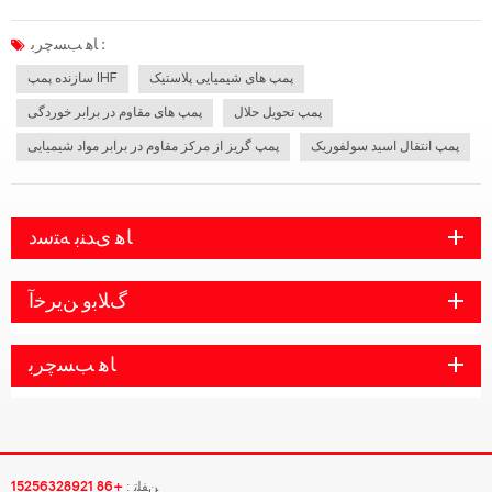
مدول مقطع (یعنی افزایش ضخامت دیواره) و افزودن دنده و استخوان. غیر فلزی می
تواند درجه خاصی از فشار کاری را تحمل کند. با توسعه سریع صن...
ﺎﻫ ﺐﺴﭼﺮﺑ :
پمپ های شیمیایی پلاستیک
سازنده پمپ IHF
پمپ تحویل حلال
پمپ های مقاوم در برابر خوردگی
پمپ انتقال اسید سولفوریک
پمپ گریز از مرکز مقاوم در برابر مواد شیمیایی
ﺎﻫ ﯼﺪﻨﺑ ﻪﺘﺳﺩ
ﮒﻼ ﺑﻭ ﻦﯾﺮﺧﺁ
ﺎﻫ ﺐﺴﭼﺮﺑ
ﻦﻔﻠﺗ :
+86 15256328921