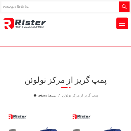
پمپ گریز از مرکز تولوئن
پمپ گریز از مرکز تولوئن
/
ﯽﻠﺻﺍ ﻪﺤﻔﺻ