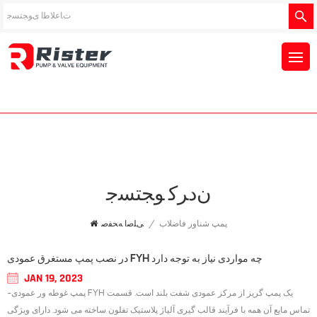
ﻥﺩﺮﮐ ﻮﺠﺘﺴﺟ
پمپ شناور فاضلاب
/
ﯽﻠﺻﺍ ﻪﺤﻔﺻ
در نصب پمپ مستغرق عمودی FYH چه مواردی نیاز به توجه دارد
JAN 19, 2023
-پمپ غوطه ور عمودی FYH یک پمپ گریز از مرکز عمودی شفت بلند است. قسمت
تماس مایع آن همه با فرآیند قالب گیری آلیاژ پلاستیک تفلون ساخته می شود. دارای ویژگی