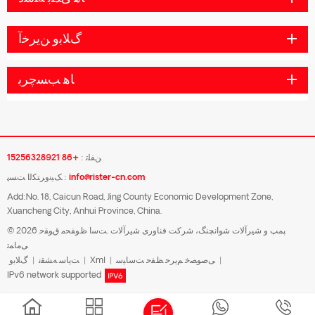
ﮒﻼ ﺑﻭ ﻦﯾﺮﺧﺁ
ﺎﻫ ﺐﺴﭼﺮﺑ
ﻦﻔﻠﺗ :
+86 15256328921
info@rister-cn.com
ﮏﯿﻧﻭﺮﺘﮑﻟﺍ ﺖﺴﭘ :
Add:No. 18, Caicun Road, Jing County Economic Development Zone,
Xuancheng City, Anhui Province, China.
© 2026 پمپ و شیرآلات شوانچنگ، شرکت فناوری شیرآلات .ﺖﺳﺍ ﻅﻮﻔﺤﻣ ﻕﻮﻘﺣ
ﯽﻣﺎﻤﺗ
|
ﯽﺻﻮﺼﺧ ﻢﯾﺮﺣ ﻆﻔﺣ ﺖﺳﺎﯿﺳ
|
Xml
|
ﺖﯾﺎﺳ ﻪﺸﻘﻧ
|
ﮒﻼ ﺑﻭ
IPv6 network supported