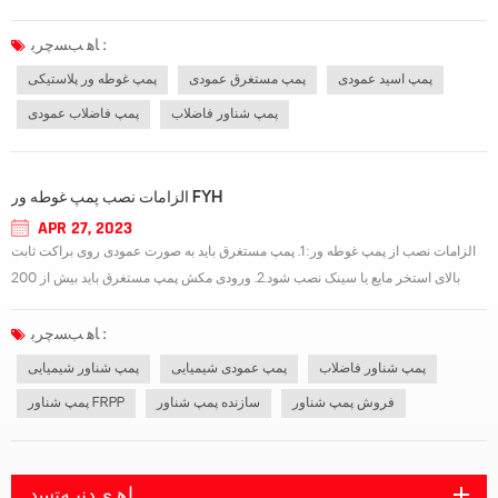
های مقاومت در برابر خوردگی گسترده، راندمان بالا، وزن سبک، پمپاژ بدون پر کردن
مایع، نگهداری راحت و غیره است. و تقویت بیشتر ساختار بدنه پمپ، با استفاد...
ﺎﻫ ﺐﺴﭼﺮﺑ :
پمپ اسید عمودی
پمپ مستغرق عمودی
پمپ غوطه ور پلاستیکی
پمپ شناور فاضلاب
پمپ فاضلاب عمودی
الزامات نصب پمپ غوطه ور FYH
APR 27, 2023
الزامات نصب از پمپ غوطه ور:1. پمپ مستغرق باید به صورت عمودی روی براکت ثابت
بالای استخر مایع یا سینک نصب شود.2. ورودی مکش پمپ مستغرق باید بیش از 200
میلی متر از کف استخر باشد.3. خط لوله خروجی پمپ مستغرق باید مجهز به براکت
جداگانه باشد و وزن آن مستقیماً روی بدنه پمپ بیفتد.دنباله جداسازی پمپ غوطه ور:1....
ﺎﻫ ﺐﺴﭼﺮﺑ :
پمپ شناور فاضلاب
پمپ عمودی شیمیایی
پمپ شناور شیمیایی
فروش پمپ شناور
سازنده پمپ شناور
پمپ شناور FRPP
ﺎﻫ ﯼﺪﻨﺑ ﻪﺘﺳﺩ