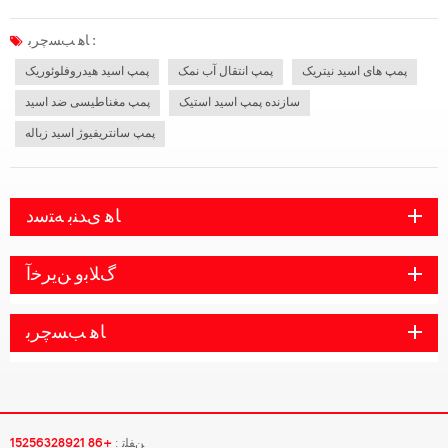
انتخاب شده توسط بسیاری از پمپ های مقاوم در برابر اسید نمی توانند در حمل و نقل
اسید مورد استفاده قرار گیرند. مواد چدن معمولی و فولاد ضد زنگ نیز...
ﺎﻫ ﺐﺴﭼﺮﺑ :
پمپ های اسید نیتریک
پمپ انتقال آب نمک
پمپ اسید هیدروفلوئوریک
سازنده پمپ اسید استیک
پمپ مغناطیسی ضد اسید
پمپ سانتریفیوژ اسید زباله
ﺎﻫ ﯼﺪﻨﺑ ﻪﺘﺳﺩ
ﮒﻼ ﺑﻭ ﻦﯾﺮﺧﺁ
ﺎﻫ ﺐﺴﭼﺮﺑ
ﻦﻔﻠﺗ :
+86 15256328921