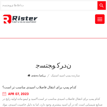
ﻥﺩﺮﮐ ﻮﺠﺘﺴﺟ
سازنده پمپ اسید استیک
/
ﯽﻠﺻﺍ ﻪﺤﻔﺻ
کدام پمپ برای انتقال فاضلاب اسیدی مناسب تر است؟
APR 07, 2023
کدام پمپ برای انتقال فاضلاب اسیدی مناسب تر است؟اسید و لیمو ماده اولیه رایج در
صنایع شیمیایی است که در آن اسید بیشتری وجود دارد، اما به دلیل خاصیت اسیدی، مواد