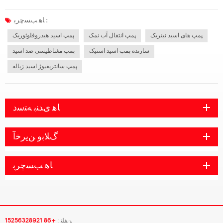
انتخاب شده توسط بسیاری از پمپ های مقاوم در برابر اسید نمی توانند در حمل و نقل
اسید مورد استفاده قرار گیرند. مواد چدن معمولی و فولاد ضد زنگ نیز...
ﺎﻫ ﺐﺴﭼﺮﺑ :
پمپ های اسید نیتریک
پمپ انتقال آب نمک
پمپ اسید هیدروفلوئوریک
سازنده پمپ اسید استیک
پمپ مغناطیسی ضد اسید
پمپ سانتریفیوژ اسید زباله
ﺎﻫ ﯼﺪﻨﺑ ﻪﺘﺳﺩ
ﮒﻼ ﺑﻭ ﻦﯾﺮﺧﺁ
ﺎﻫ ﺐﺴﭼﺮﺑ
ﻦﻔﻠﺗ :
+86 15256328921