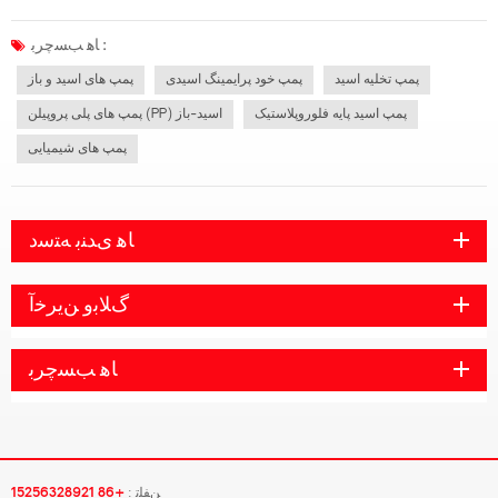
عنوان پوشش استفاده کرد، بنابراین اجازه دهید شما را با انتخاب مواد پمپ تخلیه اسید
آشنا کنیم.مواد PP: فندک. مقاومت دمایی عمومی 70 درجه سانتیگ...
ﺎﻫ ﺐﺴﭼﺮﺑ :
پمپ تخلیه اسید
پمپ خود پرایمینگ اسیدی
پمپ های اسید و باز
پمپ اسید پایه فلوروپلاستیک
پمپ های پلی پروپیلن (PP) اسید-باز
پمپ های شیمیایی
ﺎﻫ ﯼﺪﻨﺑ ﻪﺘﺳﺩ
ﮒﻼ ﺑﻭ ﻦﯾﺮﺧﺁ
ﺎﻫ ﺐﺴﭼﺮﺑ
ﻦﻔﻠﺗ :
+86 15256328921