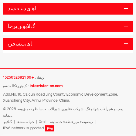
ﺎﻫ ﯼﺪﻨﺑ ﻪﺘﺳﺩ
ﮒﻼ ﺑﻭ ﻦﯾﺮﺧﺁ
ﺎﻫ ﺐﺴﭼﺮﺑ
ﻦﻔﻠﺗ :
+86 15256328921
info@rister-cn.com
ﮏﯿﻧﻭﺮﺘﮑﻟﺍ ﺖﺴﭘ :
Add:No. 18, Caicun Road, Jing County Economic Development Zone,
Xuancheng City, Anhui Province, China.
© 2026 پمپ و شیرآلات شوانچنگ، شرکت فناوری شیرآلات .ﺖﺳﺍ ﻅﻮﻔﺤﻣ ﻕﻮﻘﺣ
ﯽﻣﺎﻤﺗ
|
ﯽﺻﻮﺼﺧ ﻢﯾﺮﺣ ﻆﻔﺣ ﺖﺳﺎﯿﺳ
|
Xml
|
ﺖﯾﺎﺳ ﻪﺸﻘﻧ
|
ﮒﻼ ﺑﻭ
IPv6 network supported