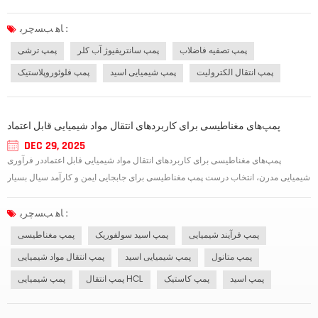
بیشتر تقویت شده است. .این سری از پمپ های پلاستیکی برای مطابقت با استانداردهای
صنعتی طراحی شده اند. بدنه پمپ از پوسته فلزی با روکش پلیپر فلوئوروات...
ﺎﻫ ﺐﺴﭼﺮﺑ :
پمپ تصفیه فاضلاب
پمپ سانتریفیوژ آب کلر
پمپ ترشی
پمپ انتقال الکترولیت
پمپ شیمیایی اسید
پمپ فلوئوروپلاستیک
پمپ‌های مغناطیسی برای کاربردهای انتقال مواد شیمیایی قابل اعتماد
DEC 29, 2025
پمپ‌های مغناطیسی برای کاربردهای انتقال مواد شیمیایی قابل اعتماددر فرآوری
شیمیایی مدرن، انتخاب درست پمپ مغناطیسی برای جابجایی ایمن و کارآمد سیال بسیار
مهم است. برخلاف پمپ‌های آب‌بندی شده معمولی، فناوری درایو مغناطیسی، آب‌بندهای
مکانیکی را حذف می‌کند و عملکرد بدون نشتی را هنگام انتقال مایعات خورنده، س...
ﺎﻫ ﺐﺴﭼﺮﺑ :
پمپ فرآیند شیمیایی
پمپ اسید سولفوریک
پمپ مغناطیسی
پمپ متانول
پمپ شیمیایی اسید
پمپ انتقال مواد شیمیایی
پمپ اسید
پمپ کاستیک
پمپ انتقال HCL
پمپ شیمیایی