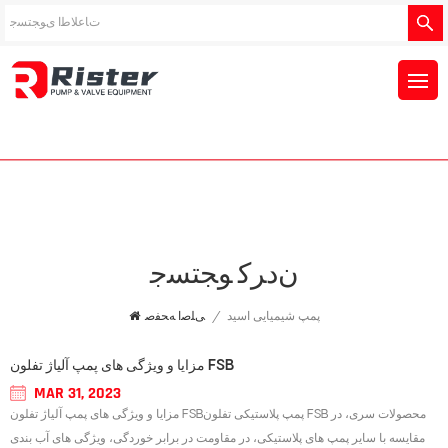
ﻥﺩﺮﮐ ﻮﺠﺘﺴﺟ
پمپ شیمیایی اسید
/
ﯽﻠﺻﺍ ﻪﺤﻔﺻ
مزایا و ویژگی های پمپ آلیاژ تفلون FSB
MAR 31, 2023
مزایا و ویژگی های پمپ آلیاژ تفلون FSBپمپ پلاستیکی تفلون FSB محصولات سری، در
مقایسه با سایر پمپ های پلاستیکی، در مقاومت در برابر خوردگی، ویژگی های آب بندی