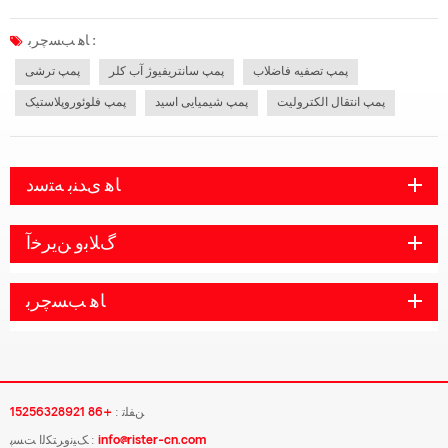
بیشتر تقویت شده است. .این سری از پمپ های پلاستیکی برای مطابقت با استانداردهای
صنعتی طراحی شده اند. بدنه پمپ از پوسته فلزی با روکش پلیپر فلوئوروات...
ﺎﻫ ﺐﺴﭼﺮﺑ :
پمپ تصفیه فاضلاب
پمپ سانتریفیوژ آب کلر
پمپ ترشی
پمپ انتقال الکترولیت
پمپ شیمیایی اسید
پمپ فلوئوروپلاستیک
ﺎﻫ ﯼﺪﻨﺑ ﻪﺘﺳﺩ
ﮒﻼ ﺑﻭ ﻦﯾﺮﺧﺁ
ﺎﻫ ﺐﺴﭼﺮﺑ
ﻦﻔﻠﺗ :
+86 15256328921
info@rister-cn.com
ﮏﯿﻧﻭﺮﺘﮑﻟﺍ ﺖﺴﭘ :