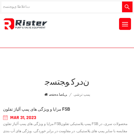
ﻥﺩﺮﮐ ﻮﺠﺘﺴﺟ
پمپ ترشی
/
ﯽﻠﺻﺍ ﻪﺤﻔﺻ
مزایا و ویژگی های پمپ آلیاژ تفلون FSB
MAR 31, 2023
مزایا و ویژگی های پمپ آلیاژ تفلون FSBپمپ پلاستیکی تفلون FSB محصولات سری، در
مقایسه با سایر پمپ های پلاستیکی، در مقاومت در برابر خوردگی، ویژگی های آب بندی