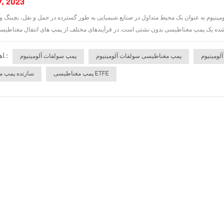
7, 2023
یوم به عنوان یک محیط متداول در صنایع شیمیایی به طور گسترده در حمل و نقل، بچینگ و س
ﺎﻫ ﺐﺴﭼﺮﺑ :
لومینیوم
پمپ مغناطیسی سولفات آلومینیوم
پمپ سولفات آلومینیوم
پمپ مغناطیسی ETFE
سازنده پمپ 