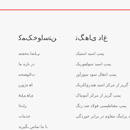
ﻍﺍﺩ ﯼﺎﻫ ﮓﺗ
ﻦﺘﺳﺍﻮﺧ ﮏﻤﮐ
پمپ اسید استیک
ﯽﻠﺻﺍ ﻪﺤﻔﺻ
پمپ اسید سولفوریک
در باره ما
پمپ انتقال سود سوزآور
ﺕﻻ ﻮﺼﺤﻣ
گریز از مرکز اسید هیدروکلریک
ﺎﻫ ﻩﮊﻭﺮﭘ
پمپ گریز از مرکز آمونیاک
ﯼﺎﻫ ﻢﻠﯿﻓ
پمپ مغناطیسی فولاد ضد زنگ
ﺭﺎﺒﺧﺍ
پراینگ مقاوم در برابر خوردگی
خدمات
با ما تماس بگیرید