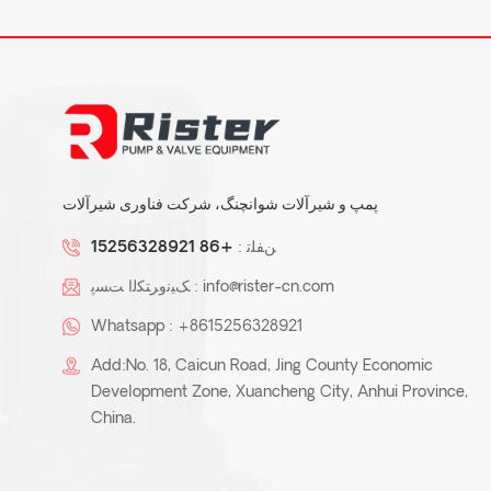
پمپ و شیرآلات شوانچنگ، شرکت فناوری شیرآلات
ﻦﻔﻠﺗ :
+86 15256328921
info@rister-cn.com
ﮏﯿﻧﻭﺮﺘﮑﻟﺍ ﺖﺴﭘ :
Whatsapp :
+8615256328921
Add:No. 18, Caicun Road, Jing County Economic
Development Zone, Xuancheng City, Anhui Province,
China.