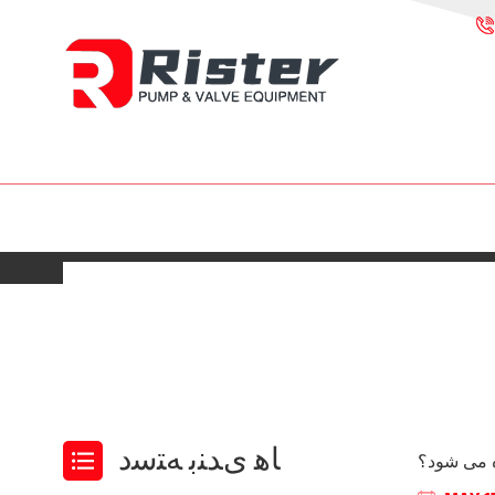
ﺎﻫ ﯼﺪﻨﺑ ﻪﺘﺳﺩ
ه می شود؟