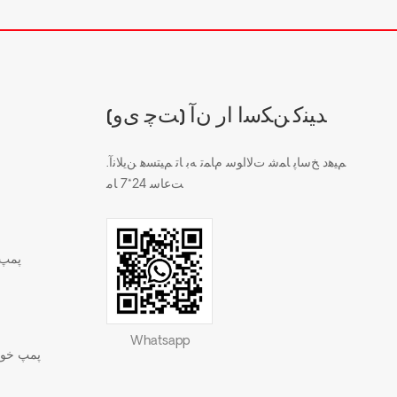
(ﺖﭼ ﯼﻭ) ﺪﯿﻨﮐ ﻦﮑﺳﺍ ﺍﺭ ﻥﺁ
.ﻢﯿﻫﺩ ﺦﺳﺎﭘ ﺎﻤﺷ ﺕﻻ ﺍﻮﺳ ﻡﺎﻤﺗ ﻪﺑ ﺎﺗ ﻢﯿﺘﺴﻫ ﻦﯾﻼ ﻧﺁ
ﺖﻋﺎﺳ 24*7 ﺎﻣ
پمپ 
Whatsapp
پمپ خود 