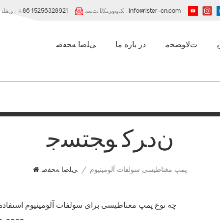
info@rister-cn.com
ﮏﯿﻧﻭﺮﺘﮑﻟﺍ ﺖﺴﭘ :
+86 15256328921
ﻦﻔﻠﺗ :
ﺕﻻ ﻮﺼﺤﻣ
در باره ما
ﯽﻠﺻﺍ ﻪﺤﻔﺻ
ﻥﺩﺮﮐ ﻮﺠﺘﺴﺟ
پمپ مغناطیسی سولفات آلومینیوم
/
ﯽﻠﺻﺍ ﻪﺤﻔﺻ
چه نوع پمپ مغناطیسی برای سولفات آلومینیوم استفاد