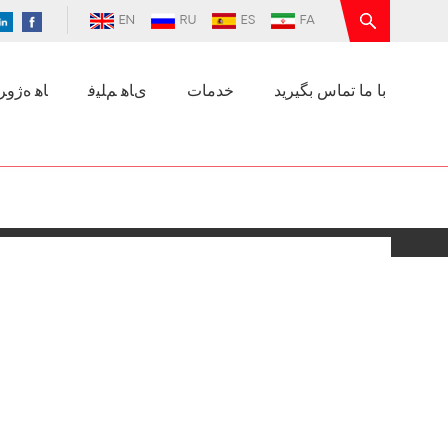
EN
RU
ES
FA
با ما تماس بگیرید
خدمات
ﯼﺎﻫ ﻢﻠﯿﻓ
ﺎﻫ ﻩﮊﻭﺮﭘ