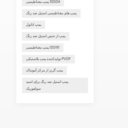
پمپ مغناطیسی SS304
پمپ های مغناطیسی استیل ضد زنگ
پمپ اتانول
پمپ از جنس استیل ضد زنگ
پمپ مغناطیسی SS316
تولیدکننده پمپ پلاستیکی PVDF
پمپ گریز از مرکز آمونیاک
پمپ استیل ضد زنگ برای اسید
سولفوریک