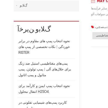
MAY 1
ﮒﻼ ﺑﻭ
ایر فرآیندها
ﮒﻼ ﺑﻭ ﻦﯾﺮﺧﺁ
مغناطیسی
نحوه انتخاب پمپ های مقاوم در برابر
خوردگی | نکات تخصصی از پمپ های
RISTER
پمپ‌های مغناطیسی استیل ضد زنگ
برای حلال‌های آلی | پمپ تولوئن، پمپ
متانول و پمپ اتانول
نحوه انتخاب پمپ ایمن و کارآمد برای
انتقال محلول H2SO4.
کاربرد پمپ‌های شیمیایی تفلونی در