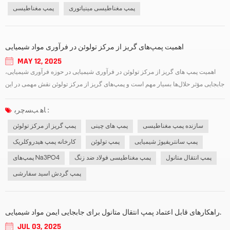
پمپ مغناطیسی مینیاتوری
پمپ مغناطیسی
اهمیت پمپ‌های گریز از مرکز تولوئن در فرآوری مواد شیمیایی
MAY 12, 2025
اهمیت پمپ های گریز از مرکز تولوئن در فرآوری شیمیایی در حوزه فرآوری شیمیایی،
جابجایی مؤثر حلال‌ها بسیار مهم است و پمپ‌های گریز از مرکز تولوئن نقش مهمی در این
صنعت ایفا می‌کنند. تولوئن، یک حلال آلی رایج، برای انتقال ایمن و کارآمد به تجهیزات
تخصصی نیاز دارد. طراحی پمپ گریز از مرکز، سرعت جریان ثابت را ت...
ﺎﻫ ﺐﺴﭼﺮﺑ :
سازنده پمپ مغناطیسی
پمپ های چینی
پمپ گریز از مرکز تولوئن
پمپ سانتریفیوژ شیمیایی
پمپ تولوئن
کارخانه پمپ هیدروکلریک
پمپ انتقال متانول
پمپ مغناطیسی فولاد ضد زنگ
پمپ‌های Na3PO4
پمپ گردش اسید سفارشی
راهکارهای قابل اعتماد پمپ انتقال متانول برای جابجایی ایمن مواد شیمیایی.
JUL 03, 2025