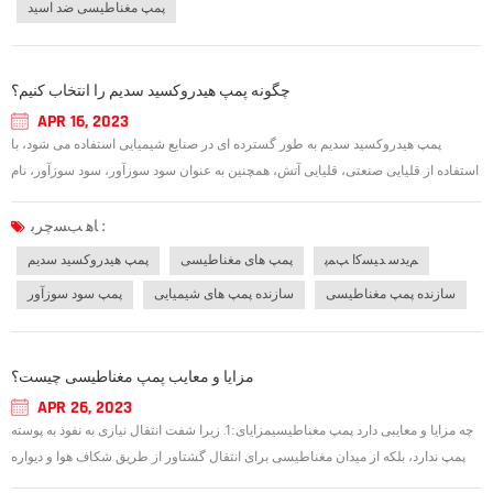
پمپ مغناطیسی ضد اسید
چگونه پمپ هیدروکسید سدیم را انتخاب کنیم؟
APR 16, 2023
پمپ هیدروکسید سدیم به طور گسترده ای در صنایع شیمیایی استفاده می شود، با
استفاده از قلیایی صنعتی، قلیایی آتش، همچنین به عنوان سود سوزآور، سود سوزآور، نام
شیمیایی هیدروکسید سدیم شناخته می شود. این یک جامد سفید در دمای اتاق است که به
شدت خورنده و محلول در آب است. محلول آبی آن به شدت قلیایی است و یک قل...
ﺎﻫ ﺐﺴﭼﺮﺑ :
ﻢﯾﺪﺳ ﺪﯿﺴﮐﺍ ﭗﻤﭘ
پمپ های مغناطیسی
پمپ هیدروکسید سدیم
سازنده پمپ مغناطیسی
سازنده پمپ های شیمیایی
پمپ سود سوزآور
مزایا و معایب پمپ مغناطیسی چیست؟
APR 26, 2023
چه مزایا و معایبی دارد پمپ مغناطیسیمزایای:1. زیرا شفت انتقال نیازی به نفوذ به پوسته
پمپ ندارد، بلکه از میدان مغناطیسی برای انتقال گشتاور از طریق شکاف هوا و دیواره
نازک آستین جداکننده استفاده میu200cکند تا روتور داخلی را به چرخش سوق دهد،