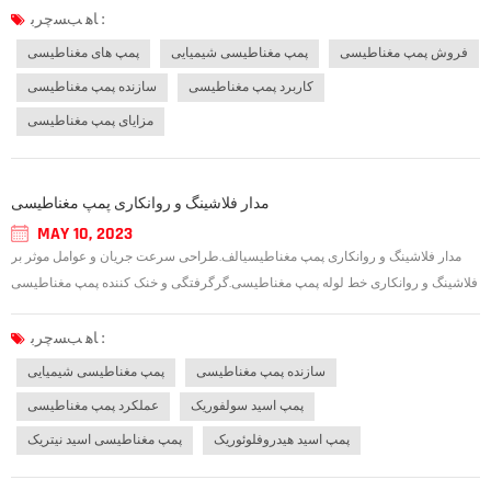
بنابراین کانال نشتی شفت را به طور اساسی حذف میu200cکند. مهر و م...
ﺎﻫ ﺐﺴﭼﺮﺑ :
فروش پمپ مغناطیسی
پمپ مغناطیسی شیمیایی
پمپ های مغناطیسی
کاربرد پمپ مغناطیسی
سازنده پمپ مغناطیسی
مزایای پمپ مغناطیسی
مدار فلاشینگ و روانکاری پمپ مغناطیسی
MAY 10, 2023
مدار فلاشینگ و روانکاری پمپ مغناطیسیالف.طراحی سرعت جریان و عوامل موثر بر
فلاشینگ و روانکاری خط لوله پمپ مغناطیسی.گرگرفتگی و خنک کننده پمپ مغناطیسی
برای گردش روانکاری فلاشینگ به محیط خود بستگی دارد. جریان مایع پرفشار را از پشت
پروانه به داخل غلاف عایق وارد می کند و بخشی از جریان مایع از طریق یاتاقان...
ﺎﻫ ﺐﺴﭼﺮﺑ :
سازنده پمپ مغناطیسی
پمپ مغناطیسی شیمیایی
پمپ اسید سولفوریک
عملکرد پمپ مغناطیسی
پمپ اسید هیدروفلوئوریک
پمپ مغناطیسی اسید نیتریک