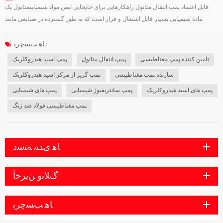
قابل اعتماد پمپ انتقال متانول راهکارهایی برای جابجایی ایمن مواد شیمیاییمتانول یک
ماده شیمیایی بسیار قابل اشتعال و فرار است که به طور گسترده در صنایعی مانند
داروسازی، تولید بیودیزل و فرآوری شیمیایی مورد استفاده قرار می‌گیرد. انتقال کارآمد و
ایمن متانول نیاز به تجهیزات مهندسی دقیق دارد تا از نشت جلوگی...
ﺎﻫ ﺐﺴﭼﺮﺑ :
تامین کننده پمپ مغناطیسی
پمپ انتقال متانول
پمپ اسید هیدروکلریک
سازنده پمپ مغناطیسی
پمپ گریز از مرکز اسید هیدروکلریک
پمپ های اسید هیدروکلریک
پمپ سانتریفیوژ شیمیایی
پمپ های شیمیایی
پمپ مغناطیسی فولاد ضد زنگ
ﺎﻫ ﯼﺪﻨﺑ ﻪﺘﺳﺩ
ﮒﻼ ﺑﻭ ﻦﯾﺮﺧﺁ
ﺎﻫ ﺐﺴﭼﺮﺑ