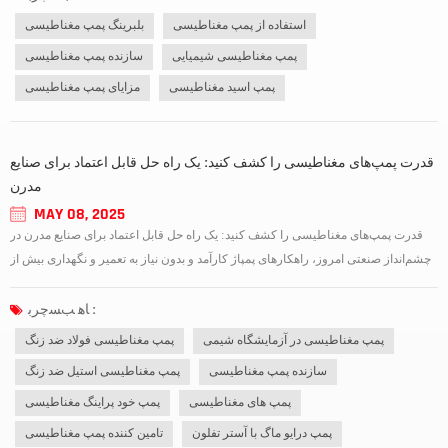
استفاده از پمپ مغناطیسی
بلبرینگ پمپ مغناطیسی
پمپ مغناطیسی شیمیایی
سازنده پمپ مغناطیسی
پمپ اسید مغناطیسی
مزایای پمپ مغناطیسی
قدرت پمپ‌های مغناطیسی را کشف کنید: یک راه حل قابل اعتماد برای صنایع
مدرن
MAY 08, 2025
قدرت پمپ‌های مغناطیسی را کشف کنید: یک راه حل قابل اعتماد برای صنایع مدرن در
چشم‌انداز صنعتی امروز، راهکارهای پمپاژ کارآمد و بدون نیاز به تعمیر و نگهداری بیش از
هر زمان دیگری اهمیت دارند. پمپ‌های مغناطیسی به عنوان یک تحول اساسی ظاهر
شده‌اند و عملیاتی آب‌بندی شده و بدون نشتی را ارائه می‌دهند که زمان ا...
ﺎﻫ ﺐﺴﭼﺮﺑ :
پمپ مغناطیسی در آزمایشگاه شیمی
پمپ مغناطیسی فولاد ضد زنگ
سازنده پمپ مغناطیسی
پمپ مغناطیسی استیل ضد زنگ
پمپ های مغناطیسی
پمپ خود پراینگ مغناطیسی
پمپ درایو ماگ با آستر تفلون
تامین کننده پمپ مغناطیسی