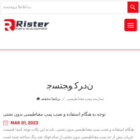
ﻥﺩﺮﮐ ﻮﺠﺘﺴﺟ
سازنده پمپ مغناطیسی
/
ﯽﻠﺻﺍ ﻪﺤﻔﺻ
توجه به هنگام استفاده و نصب پمپ مغناطیسی بدون نشتی
MAR 01, 2023
هنگام استفاده و نصب پمپ مغناطیسی بدون نشتی، باید به این نکات توجه کنید! قسمت
جریان بیش از حد پمپ مغناطیسی بدون نشتی از تمام فولاد ضد زنگ ساخته شده است