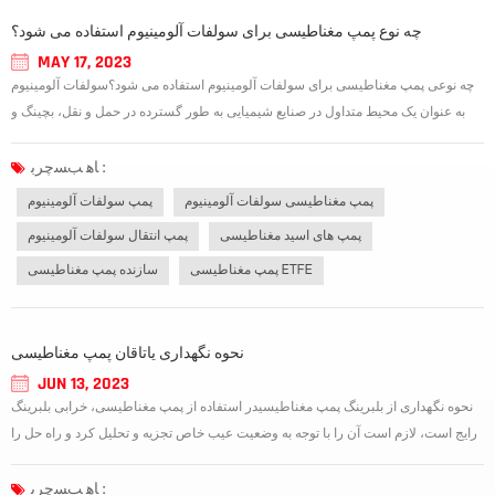
چه نوع پمپ مغناطیسی برای سولفات آلومینیوم استفاده می شود؟
MAY 17, 2023
چه نوعی پمپ مغناطیسی برای سولفات آلومینیوم استفاده می شود؟سولفات آلومینیوم
به عنوان یک محیط متداول در صنایع شیمیایی به طور گسترده در حمل و نقل، بچینگ و
سایر فرآیندها استفاده می شود. به طور کلی، نوع پمپ توصیه شده یک پمپ مغناطیسی
بدون نشتی است. در فرآیندهای مختلف از پمپ های انتقال مغناطیسی سولفات آلو...
ﺎﻫ ﺐﺴﭼﺮﺑ :
پمپ مغناطیسی سولفات آلومینیوم
پمپ سولفات آلومینیوم
پمپ های اسید مغناطیسی
پمپ انتقال سولفات آلومینیوم
پمپ مغناطیسی ETFE
سازنده پمپ مغناطیسی
نحوه نگهداری یاتاقان پمپ مغناطیسی
JUN 13, 2023
نحوه نگهداری از بلبرینگ پمپ مغناطیسیدر استفاده از پمپ مغناطیسی، خرابی بلبرینگ
رایج است، لازم است آن را با توجه به وضعیت عیب خاص تجزیه و تحلیل کرد و راه حل را
پیدا کرد. به منظور کاهش موثر میزان خرابی یاتاقان ها در استفاده از پمپ های
مغناطیسی، درک روش های نگهداری یاتاقان ها در پمپ های گریز از مرکز مهم...
ﺎﻫ ﺐﺴﭼﺮﺑ :