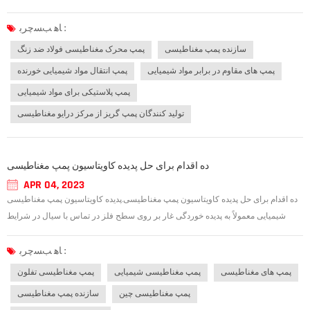
که مقاومت خوبی در برابر خوردگی در برابر اسید آلی، ترکیب آلی، قلیایی، محلول خنثی و
بسیاری از انواع گازها دارد. روکش یاتاقان گرافیت کربنی شیار مار...
ﺎﻫ ﺐﺴﭼﺮﺑ :
سازنده پمپ مغناطیسی
پمپ محرک مغناطیسی فولاد ضد زنگ
پمپ های مقاوم در برابر مواد شیمیایی
پمپ انتقال مواد شیمیایی خورنده
پمپ پلاستیکی برای مواد شیمیایی
تولید کنندگان پمپ گریز از مرکز درایو مغناطیسی
ده اقدام برای حل پدیده کاویتاسیون پمپ مغناطیسی
APR 04, 2023
ده اقدام برای حل پدیده کاویتاسیون پمپ مغناطیسی.پدیده کاویتاسیون پمپ مغناطیسی
شیمیایی معمولاً به پدیده خوردگی غار بر روی سطح فلز در تماس با سیال در شرایط
جریان با سرعت بالا و تغییر فشار اشاره دارد. پدیده کاویتاسیون پمپ مغناطیسی
شیمیایی عمدتاً توسط عملکرد کاویتاسیون خود پمپ مغناطیسی شیمیایی و شرایط عم...
ﺎﻫ ﺐﺴﭼﺮﺑ :
پمپ های مغناطیسی
پمپ مغناطیسی شیمیایی
پمپ مغناطیسی تفلون
پمپ مغناطیسی چین
سازنده پمپ مغناطیسی