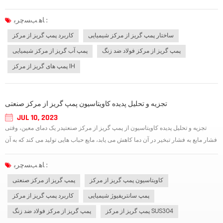
در اثر فشار مکانیکی یا تنش حرارتی ترک ایجاد می شود، بنابراین پوسته پمپ باید
بازرسی شود. به طور منظم. روش های بازرسی و تعمیر به شرح زیر است.1. بازر...
ﺎﻫ ﺐﺴﭼﺮﺑ :
ساختار پمپ گریز از مرکز شیمیایی
کاربرد پمپ گریز از مرکز
پمپ گریز از مرکز فولاد ضد زنگ
پمپ آب گریز از مرکز شیمیایی
پمپ های گریز از مرکز IH
تجزیه و تحلیل پدیده کاویتاسیون پمپ گریز از مرکز صنعتی
JUL 10, 2023
تجزیه و تحلیل پدیده کاویتاسیون از پمپ گریز از مرکز صنعتیدر یک دمای معین، وقتی
فشار مایع به فشار تبخیر در آن دما کاهش می یابد، مایع حباب هایی تولید می کند که به آن
کاویتاسیون می گویند. کاویتاسیون می تواند لرزش و صدا ایجاد کند، عملکرد پمپ را
کاهش دهد و قطعات سرریز شده را از بین ببرد. کاویتاسیون پمپ گر...
ﺎﻫ ﺐﺴﭼﺮﺑ :
کاویتاسیون پمپ گریز از مرکز
پمپ گریز از مرکز صنعتی
پمپ سانتریفیوژ شیمیایی
کاربرد پمپ گریز از مرکز
پمپ گریز از مرکز SUS304
پمپ گریز از مرکز فولاد ضد زنگ