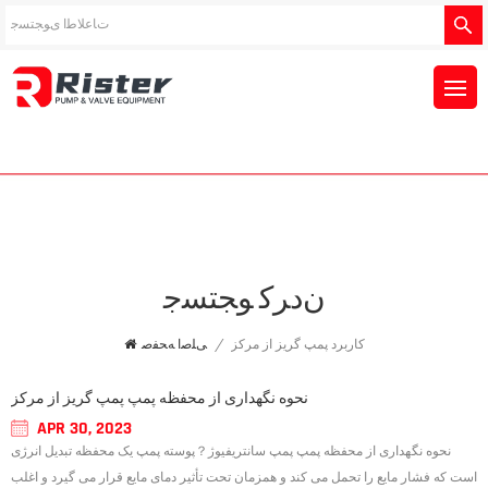
ﻥﺩﺮﮐ ﻮﺠﺘﺴﺟ
کاربرد پمپ گریز از مرکز
/
ﯽﻠﺻﺍ ﻪﺤﻔﺻ
نحوه نگهداری از محفظه پمپ پمپ گریز از مرکز
APR 30, 2023
نحوه نگهداری از محفظه پمپ پمپ سانتریفیوژ？پوسته پمپ یک محفظه تبدیل انرژی
است که فشار مایع را تحمل می کند و همزمان تحت تأثیر دمای مایع قرار می گیرد و اغلب