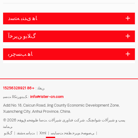
ﺎﻫ ﯼﺪﻨﺑ ﻪﺘﺳﺩ
ﮒﻼ ﺑﻭ ﻦﯾﺮﺧﺁ
ﺎﻫ ﺐﺴﭼﺮﺑ
ﻦﻔﻠﺗ :
+86 15256328921
info@rister-cn.com
ﮏﯿﻧﻭﺮﺘﮑﻟﺍ ﺖﺴﭘ :
Add:No. 18, Caicun Road, Jing County Economic Development Zone,
Xuancheng City, Anhui Province, China.
© 2026 پمپ و شیرآلات شوانچنگ، شرکت فناوری شیرآلات .ﺖﺳﺍ ﻅﻮﻔﺤﻣ ﻕﻮﻘﺣ
ﯽﻣﺎﻤﺗ
|
ﯽﺻﻮﺼﺧ ﻢﯾﺮﺣ ﻆﻔﺣ ﺖﺳﺎﯿﺳ
|
Xml
|
ﺖﯾﺎﺳ ﻪﺸﻘﻧ
|
ﮒﻼ ﺑﻭ