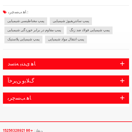
پمپ مقاوم در برابر خوردگی شیمیایی بسیار رایج است و ایمنی برق در زمستان اهمیت
ویژه ای دارد. حادثه برق گرفتگی یکی از شایع ترین حوادث در عملیات...
ﺎﻫ ﺐﺴﭼﺮﺑ :
پمپ سانتریفیوژ شیمیایی
پمپ مغناطیسی شیمیایی
پمپ شیمیایی فولاد ضد زنگ
پمپ مقاوم در برابر خوردگی شیمیایی
پمپ انتقال مواد شیمیایی
پمپ شیمیایی پلاستیک
ﺎﻫ ﯼﺪﻨﺑ ﻪﺘﺳﺩ
ﮒﻼ ﺑﻭ ﻦﯾﺮﺧﺁ
ﺎﻫ ﺐﺴﭼﺮﺑ
ﻦﻔﻠﺗ :
+86 15256328921