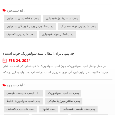
پمپ مقاوم در برابر خوردگی شیمیایی بسیار رایج است و ایمنی برق در زمستان اهمیت
ویژه ای دارد. حادثه برق گرفتگی یکی از شایع ترین حوادث در عملیات...
ﺎﻫ ﺐﺴﭼﺮﺑ :
پمپ سانتریفیوژ شیمیایی
پمپ مغناطیسی شیمیایی
پمپ شیمیایی فولاد ضد زنگ
پمپ مقاوم در برابر خوردگی شیمیایی
پمپ انتقال مواد شیمیایی
پمپ شیمیایی پلاستیک
چه پمپی برای انتقال اسید سولفوریک خوب است؟
FEB 24, 2024
در حمل و نقل اسید سولفوریک، چون اسید سولفوریک کالای خطرناکی است، داشتن
پمپی با مقاومت در برابر خوردگی قوی ضروری است. در انتخاب پمپ باید به این دو نکته
توجه کنید و می توانید پمپ مناسب را پیدا کنید. پمپ هایی که اسید سولفوریک را حمل می
کنند دارای پمپ های گریز از مرکز آلیاژ پلاستیک فلوئور هستند. پمپ های...
ﺎﻫ ﺐﺴﭼﺮﺑ :
پمپ اب اسید سولفوریک
پمپ های مغناطیسی PTFE
پمپ سانتریفیوژ پلاستیکی
پمپ اسید سولفوریک غلیظ
پمپ مغناطیسی شیمیایی
پمپ تفلون
پمپ شیمیایی پلاستیک