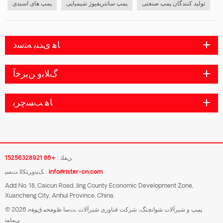
تولید کنندگان پمپ صنعتی
پمپ سانتریفیوژ شیمیایی
پمپ های اسیدی
ﺎﻫ ﯼﺪﻨﺑ ﻪﺘﺳﺩ
ﮒﻼ ﺑﻭ ﻦﯾﺮﺧﺁ
ﺎﻫ ﺐﺴﭼﺮﺑ
ﻦﻔﻠﺗ :
+86 15256328921
info@rister-cn.com
ﮏﯿﻧﻭﺮﺘﮑﻟﺍ ﺖﺴﭘ :
Add:No. 18, Caicun Road, Jing County Economic Development Zone,
Xuancheng City, Anhui Province, China.
© 2026 پمپ و شیرآلات شوانچنگ، شرکت فناوری شیرآلات .ﺖﺳﺍ ﻅﻮﻔﺤﻣ ﻕﻮﻘﺣ
ﯽﻣﺎﻤﺗ