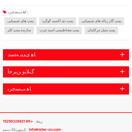
این زباله ها بیش از غلظت معینی مضر هستند و برخی نیز بسیار سمی هستند که در
صورت ورود به محیط زیست باعث آلودگی می شوند. آیا می دانید گاز زبال...
ﺎﻫ ﺐﺴﭼﺮﺑ :
پمپ گاز زباله های شیمیایی
پمپ دی اکسید گوگرد
پمپ های شیمیایی
پمپ متیل مرکاپتان
پمپ مغناطیسی اسید چرب
سازنده پمپ کلر
ﺎﻫ ﯼﺪﻨﺑ ﻪﺘﺳﺩ
ﮒﻼ ﺑﻭ ﻦﯾﺮﺧﺁ
ﺎﻫ ﺐﺴﭼﺮﺑ
ﻦﻔﻠﺗ :
+86 15256328921
info@rister-cn.com
ﮏﯿﻧﻭﺮﺘﮑﻟﺍ ﺖﺴﭘ :