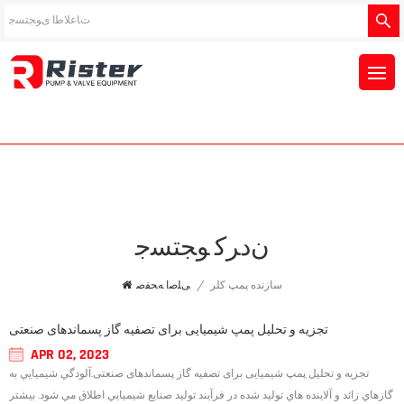
ﻥﺩﺮﮐ ﻮﺠﺘﺴﺟ
سازنده پمپ کلر
/
ﯽﻠﺻﺍ ﻪﺤﻔﺻ
تجزیه و تحلیل پمپ شیمیایی برای تصفیه گاز پسماندهای صنعتی
APR 02, 2023
تجزیه و تحلیل پمپ شیمیایی برای تصفیه گاز پسماندهای صنعتی.آلودگي شيميايي به
گازهاي زائد و آلاينده هاي توليد شده در فرآيند توليد صنايع شيميايي اطلاق مي شود. بیشتر