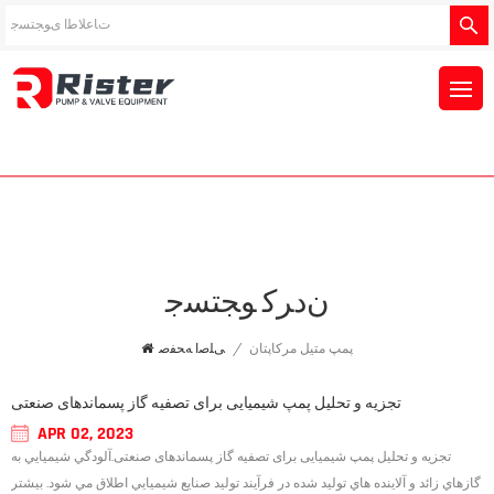
ﻥﺩﺮﮐ ﻮﺠﺘﺴﺟ
پمپ متیل مرکاپتان
/
ﯽﻠﺻﺍ ﻪﺤﻔﺻ
تجزیه و تحلیل پمپ شیمیایی برای تصفیه گاز پسماندهای صنعتی
APR 02, 2023
تجزیه و تحلیل پمپ شیمیایی برای تصفیه گاز پسماندهای صنعتی.آلودگي شيميايي به
گازهاي زائد و آلاينده هاي توليد شده در فرآيند توليد صنايع شيميايي اطلاق مي شود. بیشتر