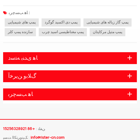
این زباله ها بیش از غلظت معینی مضر هستند و برخی نیز بسیار سمی هستند که در
صورت ورود به محیط زیست باعث آلودگی می شوند. آیا می دانید گاز زبال...
ﺎﻫ ﺐﺴﭼﺮﺑ :
پمپ گاز زباله های شیمیایی
پمپ دی اکسید گوگرد
پمپ های شیمیایی
پمپ متیل مرکاپتان
پمپ مغناطیسی اسید چرب
سازنده پمپ کلر
ﺎﻫ ﯼﺪﻨﺑ ﻪﺘﺳﺩ
ﮒﻼ ﺑﻭ ﻦﯾﺮﺧﺁ
ﺎﻫ ﺐﺴﭼﺮﺑ
ﻦﻔﻠﺗ :
+86 15256328921
info@rister-cn.com
ﮏﯿﻧﻭﺮﺘﮑﻟﺍ ﺖﺴﭘ :