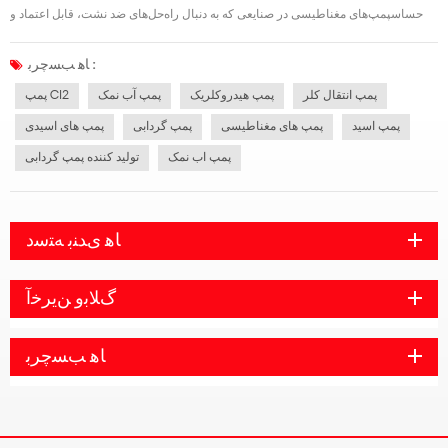
حساسپمپ‌های مغناطیسی در صنایعی که به دنبال راه‌حل‌های ضد نشت، قابل اعتماد و
کم‌هزینه برای جابجایی سیال هستند، به طور فزاینده‌ای محبوب می‌شوند. برخلاف
پمپ‌های سنتی که به آب‌بندهای مکانیکی متکی هستند، پمپ‌های محرک مغناطیسی از یک
ﺎﻫ ﺐﺴﭼﺮﺑ :
طراحی آب...
پمپ انتقال کلر
پمپ هیدروکلریک
پمپ آب نمک
پمپ Cl2
پمپ اسید
پمپ های مغناطیسی
پمپ گردابی
پمپ های اسیدی
پمپ اب نمک
تولید کننده پمپ گردابی
ﺎﻫ ﯼﺪﻨﺑ ﻪﺘﺳﺩ
ﮒﻼ ﺑﻭ ﻦﯾﺮﺧﺁ
ﺎﻫ ﺐﺴﭼﺮﺑ