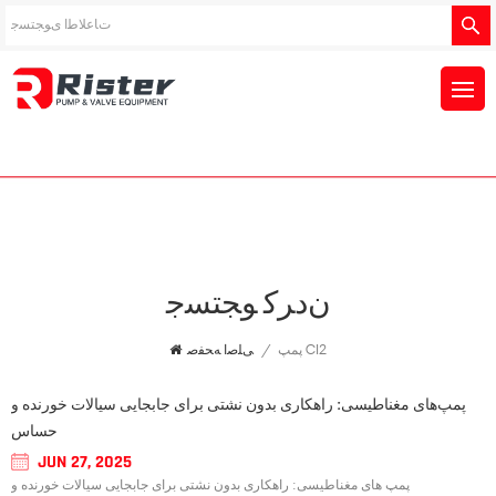
ﻥﺩﺮﮐ ﻮﺠﺘﺴﺟ
پمپ Cl2
/
ﯽﻠﺻﺍ ﻪﺤﻔﺻ
پمپ‌های مغناطیسی: راهکاری بدون نشتی برای جابجایی سیالات خورنده و
حساس
JUN 27, 2025
پمپ های مغناطیسی: راهکاری بدون نشتی برای جابجایی سیالات خورنده و