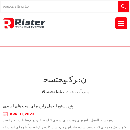
ﻥﺩﺮﮐ ﻮﺠﺘﺴﺟ
پمپ آب نمک
/
ﯽﻠﺻﺍ ﻪﺤﻔﺻ
پنج دستورالعمل رایج برای پمپ های اسیدی
APR 01, 2023
پنج دستورالعمل رایج برای پمپ های اسیدی 1. اسید کلریدریک.غلظت بالاتر اسید
کلریدریک معمولی 38 درصد است، بنابراین پمپ اسید کلریدریک اساساً تا زمانی است که