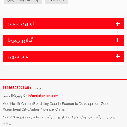
پمپ اب نمک
تولید کننده پمپ گردابی
ﺎﻫ ﯼﺪﻨﺑ ﻪﺘﺳﺩ
ﮒﻼ ﺑﻭ ﻦﯾﺮﺧﺁ
ﺎﻫ ﺐﺴﭼﺮﺑ
ﻦﻔﻠﺗ :
+86 15256328921
info@rister-cn.com
ﮏﯿﻧﻭﺮﺘﮑﻟﺍ ﺖﺴﭘ :
Add:No. 18, Caicun Road, Jing County Economic Development Zone,
Xuancheng City, Anhui Province, China.
© 2026 پمپ و شیرآلات شوانچنگ، شرکت فناوری شیرآلات .ﺖﺳﺍ ﻅﻮﻔﺤﻣ ﻕﻮﻘﺣ
ﯽﻣﺎﻤﺗ