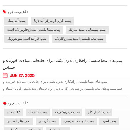
قطعات اضافه جریان از پلاستیک ساخته شده باشند، اما اگر عمر مفید، نسبت عملکرد به
قیمت و سایر جنبه ها را در نظر بگیرید، می توانید پمپ گریز از مرکز...
ﺎﻫ ﺐﺴﭼﺮﺑ :
پمپ گریز از مرکز آب دریا
پمپ آب نمک
پمپ شیمیایی اسید نیتریک
پمپ مغناطیسی هیدروفلوئوریک اسید
پمپ مغناطیسی اسید هیدروکلریک
پمپ فرآیند اسید سولفوریک
پمپ‌های مغناطیسی: راهکاری بدون نشتی برای جابجایی سیالات خورنده و
حساس
JUN 27, 2025
پمپ های مغناطیسی: راهکاری بدون نشتی برای جابجایی سیالات خورنده و
حساسپمپ‌های مغناطیسی در صنایعی که به دنبال راه‌حل‌های ضد نشت، قابل اعتماد و
کم‌هزینه برای جابجایی سیال هستند، به طور فزاینده‌ای محبوب می‌شوند. برخلاف
پمپ‌های سنتی که به آب‌بندهای مکانیکی متکی هستند، پمپ‌های محرک مغناطیسی از یک
ﺎﻫ ﺐﺴﭼﺮﺑ :
طراحی آب...
پمپ انتقال کلر
پمپ هیدروکلریک
پمپ آب نمک
پمپ Cl2
پمپ اسید
پمپ های مغناطیسی
پمپ گردابی
پمپ های اسیدی