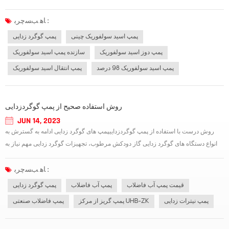
درستی می چرخد، از بالای موتور به سمت پمپ در جهت عقربه های ساعت می چرخد.
زمان تست باید کوتاه باشد تا از سایش خشک مهر و موم مکانیکی جلوگیری شود.2. س...
ﺎﻫ ﺐﺴﭼﺮﺑ :
پمپ اسید سولفوریک چینی
پمپ گوگرد زدایی
پمپ دوز اسید سولفوریک
سازنده پمپ اسید سولفوریک
پمپ اسید سولفوریک 98 درصد
پمپ انتقال اسید سولفوریک
روش استفاده صحیح از پمپ گوگردزدایی
JUN 14, 2023
روش درست با استفاده از پمپ گوگردزداییپمپ های گوگرد زدایی ادامه به گسترش به
انواع دستگاه های گوگرد زدایی گاز دودکش مرطوب، تجهیزات گوگرد زدایی مهم نیاز به
توجه به در فرآیند اشکال زدایی، یک به یک خلاصه و تاکید زیر است. بازرسی مجدد دستگاه
پمپ گوگرد زدایی باید قبل از راه اندازی متوقف شود، از جمله اینکه...
ﺎﻫ ﺐﺴﭼﺮﺑ :
قیمت پمپ آب فاضلاب
پمپ آب فاضلاب
پمپ گوگرد زدایی
پمپ نیترات زدایی
پمپ گریز از مرکز UHB-ZK
پمپ فاضلاب صنعتی