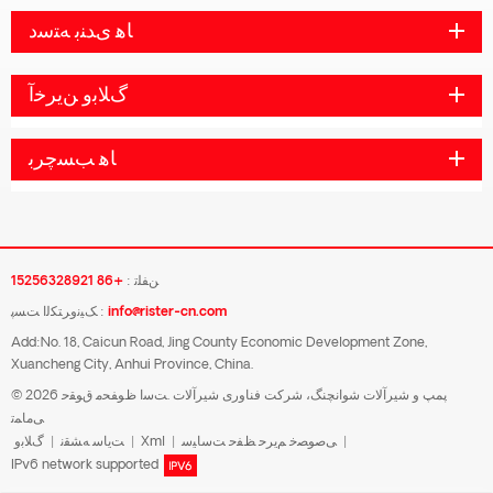
ﺎﻫ ﯼﺪﻨﺑ ﻪﺘﺳﺩ
ﮒﻼ ﺑﻭ ﻦﯾﺮﺧﺁ
ﺎﻫ ﺐﺴﭼﺮﺑ
ﻦﻔﻠﺗ :
+86 15256328921
info@rister-cn.com
ﮏﯿﻧﻭﺮﺘﮑﻟﺍ ﺖﺴﭘ :
Add:No. 18, Caicun Road, Jing County Economic Development Zone,
Xuancheng City, Anhui Province, China.
© 2026 پمپ و شیرآلات شوانچنگ، شرکت فناوری شیرآلات .ﺖﺳﺍ ﻅﻮﻔﺤﻣ ﻕﻮﻘﺣ
ﯽﻣﺎﻤﺗ
|
ﯽﺻﻮﺼﺧ ﻢﯾﺮﺣ ﻆﻔﺣ ﺖﺳﺎﯿﺳ
|
Xml
|
ﺖﯾﺎﺳ ﻪﺸﻘﻧ
|
ﮒﻼ ﺑﻭ
IPv6 network supported