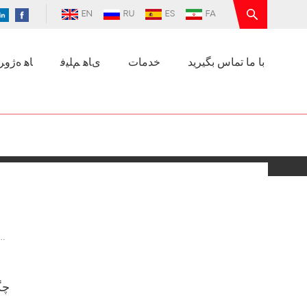
EN
RU
ES
FA
با ما تماس بگیرید
خدمات
ﯼﺎﻫ ﻢﻠﯿﻓ
ﺎﻫ ﻩﮊﻭﺮﭘ
چگونه پمپ سیرکولاسیون گوگرد زدایی را به طور م
چگ