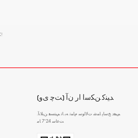
طرح انتخا
(ﺖﭼ ﯼﻭ) ﺪﯿﻨﮐ ﻦﮑﺳﺍ ﺍﺭ ﻥﺁ
.ﻢﯿﻫﺩ ﺦﺳﺎﭘ ﺎﻤﺷ ﺕﻻ ﺍﻮﺳ ﻡﺎﻤﺗ ﻪﺑ ﺎﺗ ﻢﯿﺘﺴﻫ ﻦﯾﻼ ﻧﺁ
ﺖﻋﺎﺳ 24*7 ﺎﻣ