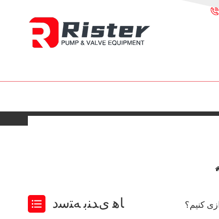
ﺎﻫ ﯼﺪﻨﺑ ﻪﺘﺳﺩ
زی کنیم؟