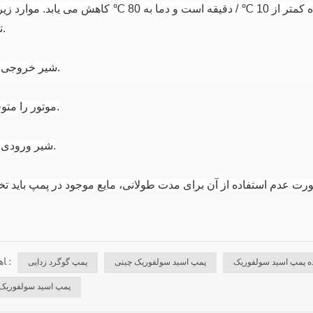
℃ کاهش می یابد.
موارد زیر 
توقف است.
شیر خروجی را ببندید.
موتور را متوقف کنید.
شیر ورودی را ببندید.
ﺎﻫ ﺐﺴﭼﺮﺑ :
ه پمپ اسید سولفوریک
پمپ اسید سولفوریک چینی
پمپ گوگرد زدایی
پمپ اسید سولفوریک 98 درص