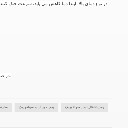
در نوع دمای بالا، ابتدا دما کاهش می یابد، سرعت خنک کننده کمتر از 10 ℃ / دقیقه است و دما به 80 
در صورت عدم استفاده از آن برای مدت طولانی، مایع موجود در پمپ باید تخلیه شود.
پمپ انتقال اسید سولفوریک
پمپ دوز اسید سولفوریک
سازند