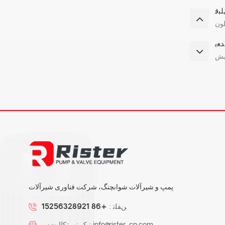
ﺒﻗ
لون
ﺪﻌﺑ
پمپ و شیرآلات شوانچنگ، شرکت فناوری شیرآلات
ﻦﻔﻠﺗ :
+86 15256328921