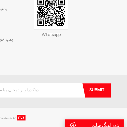
پمپ 
Whatsapp
پمپ خود 
SUBMIT
IPv6 ﺩﻮﺷ ﯽﻣ 
ﺪﯾﺭﺍﺬﮕﺑ ﻡﺎﯿﭘ