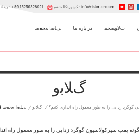
info@rister-cn.com
ﮏﯿﻧﻭﺮﺘﮑﻟﺍ ﺖﺴﭘ :
+86 15256328921
ﻦﻔﻠﺗ :
ﺕﻻ ﻮﺼﺤﻣ
در باره ما
ﯽﻠﺻﺍ ﻪﺤﻔﺻ
ﮒﻼ ﺑﻭ
عمول راه اندازی کنیم؟
/
ﮒﻼ ﺑﻭ
/
ﯽﻠﺻﺍ ﻪﺤﻔﺻ
ونه پمپ سیرکولاسیون گوگرد زدایی را به طور معمول راه اندا