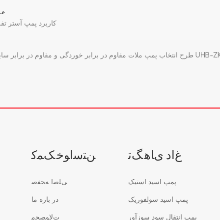
ﯽﻠ
کاربرد پمپ آستر تف
ب پمپ ملات مقاوم در برابر خوردگی و مقاوم در برابر سایش UHB-ZK!
ﻍﺍﺩ ﯼﺎﻫ ﮓﺗ
ﻦﺘﺳﺍﻮﺧ ﮏﻤﮐ
پمپ اسید استیک
ﯽﻠﺻﺍ ﻪﺤﻔﺻ
پمپ اسید سولفوریک
در باره ما
پمپ انتقال سود سوزآور
ﺕﻻ ﻮﺼﺤﻣ