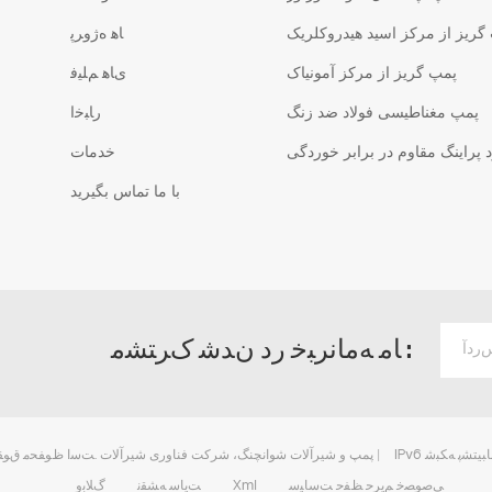
گریز از مرکز اسید هیدروکلریک
ﺎﻫ ﻩﮊﻭﺮﭘ
پمپ گریز از مرکز آمونیاک
ﯼﺎﻫ ﻢﻠﯿﻓ
پمپ مغناطیسی فولاد ضد زنگ
ﺭﺎﺒﺧﺍ
پراینگ مقاوم در برابر خوردگی
خدمات
با ما تماس بگیرید
ﺎﻣ ﻪﻣﺎﻧﺮﺒﺧ ﺭﺩ ﻥﺪﺷ ﮎﺮﺘﺸﻣ :
ﯽﻧﺎﺒﯿﺘﺸﭘ ﻪﮑﺒﺷ
© 2026 پمپ و شیرآلات شوانچنگ، شرکت فناوری شیرآلات .ﺖﺳﺍ ﻅﻮﻔﺤﻣ ﻕﻮﻘﺣ ﯽﻣﺎﻤﺗ |
ﯽﺻﻮﺼﺧ ﻢﯾﺮﺣ ﻆﻔﺣ ﺖﺳﺎﯿﺳ
Xml
ﺖﯾﺎﺳ ﻪﺸﻘﻧ
ﮒﻼ ﺑﻭ