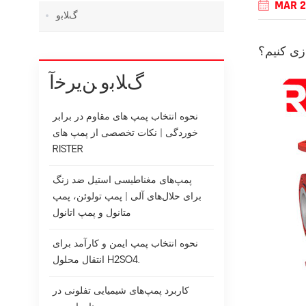
MAR 2
ﮒﻼ ﺑﻭ
زی کنیم؟
ﮒﻼ ﺑﻭ ﻦﯾﺮﺧﺁ
نحوه انتخاب پمپ های مقاوم در برابر
خوردگی | نکات تخصصی از پمپ های
RISTER
پمپ‌های مغناطیسی استیل ضد زنگ
برای حلال‌های آلی | پمپ تولوئن، پمپ
متانول و پمپ اتانول
نحوه انتخاب پمپ ایمن و کارآمد برای
انتقال محلول H2SO4.
کاربرد پمپ‌های شیمیایی تفلونی در