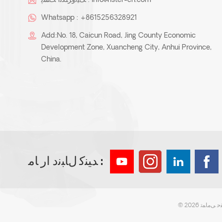
info@rister-cn.com
ﮏﯿﻧﻭﺮﺘﮑﻟﺍ ﺖﺴﭘ :
Whatsapp :
+8615256328921
Add:No. 18, Caicun Road, Jing County Economic
Development Zone, Xuancheng City, Anhui Province,
China.
ﺪﯿﻨﮐ ﻝﺎﺒﻧﺩ ﺍﺭ ﺎﻣ :